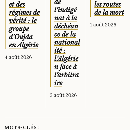
de
les routes
et des
l’indigé
de la mort
régimes de
nat à la
vérité : le
1 août 2026
déchéan
groupe
ce de la
d’Oujda
national
en Algérie
ité :
4 août 2026
l’Algérie
n face à
l’arbitra
ire
2 août 2026
MOTS-CLÉS :