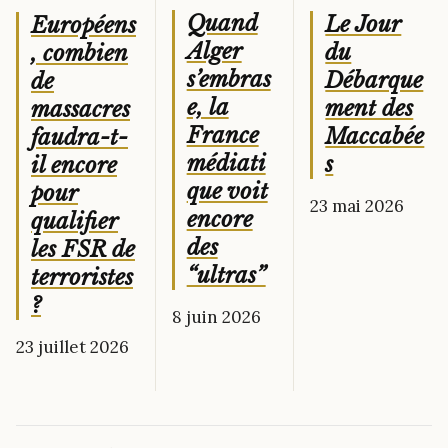
Quand
Le Jour
Européens
Alger
du
, combien
s’embras
Débarque
de
e, la
ment des
massacres
France
Maccabée
faudra-t-
médiati
s
il encore
que voit
pour
23 mai 2026
encore
qualifier
des
les FSR de
“ultras”
terroristes
?
8 juin 2026
23 juillet 2026