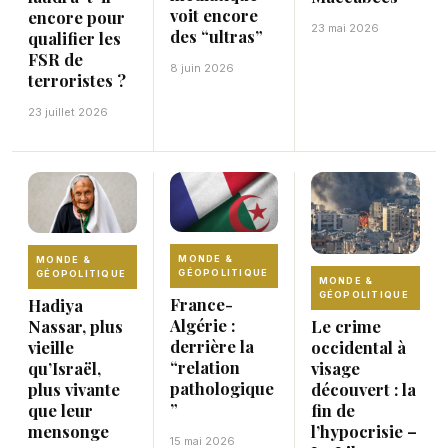
voit encore
encore pour
23 mai 2026
des “ultras”
qualifier les
FSR de
8 juin 2026
terroristes ?
23 juillet 2026
MONDE &
MONDE &
GÉOPOLITIQUE
GÉOPOLITIQUE
MONDE &
GÉOPOLITIQUE
France-
Hadiya
Algérie :
Le crime
Nassar, plus
derrière la
occidental à
vieille
“relation
visage
qu’Israël,
pathologique
découvert : la
plus vivante
”
fin de
que leur
l’hypocrisie –
mensonge
15 mai 2026