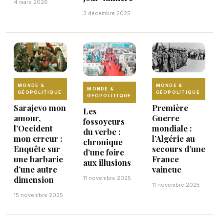
4 mars 2026
3 décembre 2025
MONDE &
MONDE &
MONDE &
GÉOPOLITIQUE
GÉOPOLITIQUE
GÉOPOLITIQUE
Sarajevo mon
Première
Les
amour,
Guerre
fossoyeurs
l’Occident
mondiale :
du verbe :
mon erreur :
l’Algérie au
chronique
Enquête sur
secours d’une
d’une foire
une barbarie
France
aux illusions
d’une autre
vaincue
dimension
11 novembre 2025
11 novembre 2025
15 novembre 2025