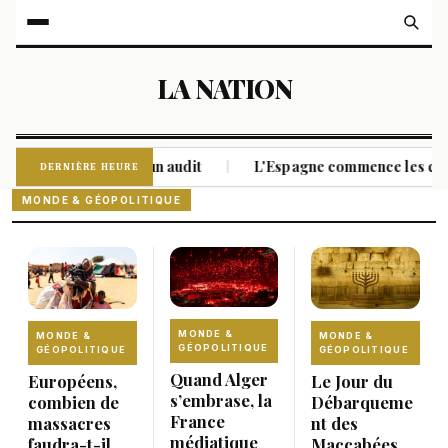
LA NATION
ntes soulevées dans un audit
L'Espagne commence les contrô
|
DERNIÈRE HEURE
MONDE & GÉOPOLITIQUE
MONDE &
MONDE &
MONDE &
GÉOPOLITIQUE
GÉOPOLITIQUE
GÉOPOLITIQUE
Quand Alger
Européens,
Le Jour du
s’embrase, la
combien de
Débarqueme
France
massacres
nt des
médiatique
faudra-t-il
Maccabées