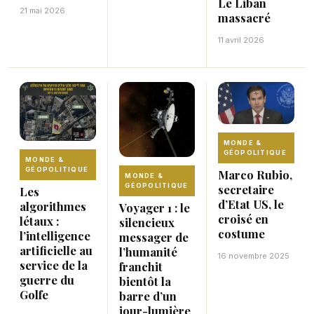
Le Liban
21 mai 2026
massacré
11 avril 2026
MONDE &
GÉOPOLITIQUE
MONDE &
GÉOPOLITIQUE
Marco Rubio,
MONDE &
GÉOPOLITIQUE
secretaire
Les
d’Etat US, le
algorithmes
Voyager 1 : le
croisé en
létaux :
silencieux
costume
l’intelligence
messager de
artificielle au
l’humanité
16 novembre 2025
service de la
franchit
guerre du
bientôt la
Golfe
barre d’un
jour-lumière