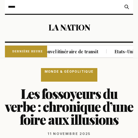
LA NATION
 Oman sur un nouvel itinéraire de transit
Etats-Unis : qui e
|
DERNIÈRE HEURE
MONDE & GÉOPOLITIQUE
Les fossoyeurs du
verbe : chronique d’une
foire aux illusions
11 NOVEMBRE 2025