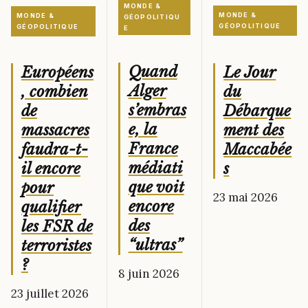
MONDE &
MONDE &
MONDE &
GÉOPOLITIQU
GÉOPOLITIQUE
GÉOPOLITIQUE
E
Quand
Le Jour
Européens
Alger
du
, combien
s’embras
Débarque
de
e, la
ment des
massacres
France
Maccabée
faudra-t-
médiati
s
il encore
que voit
pour
23 mai 2026
encore
qualifier
des
les FSR de
“ultras”
terroristes
?
8 juin 2026
23 juillet 2026