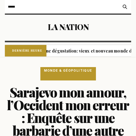
LA NATION
e 160 styles et une dégustation: vieux et nouveau monde de la bièr
DERNIÈRE HEURE
MONDE & GÉOPOLITIQUE
Sarajevo mon amour,
l’Occident mon erreur
: Enquête sur une
barbarie d’une autre