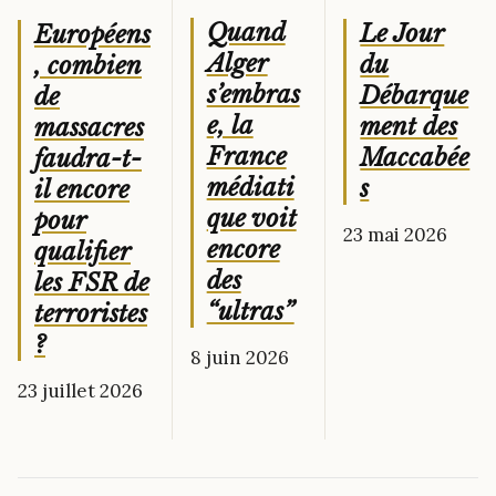
Quand
Le Jour
Européens
Alger
du
, combien
s’embras
Débarque
de
e, la
ment des
massacres
France
Maccabée
faudra-t-
médiati
s
il encore
que voit
pour
23 mai 2026
encore
qualifier
des
les FSR de
“ultras”
terroristes
?
8 juin 2026
23 juillet 2026