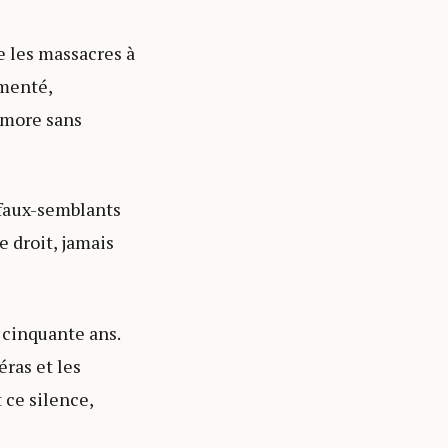
ge les massacres à
umenté,
émore sans
 faux-semblants
e droit, jamais
 cinquante ans.
ras et les
 ce silence,