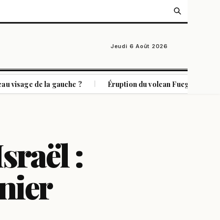
Jeudi 6 Août 2026
e la gauche ?
Éruption du volcan Fuego au Guatemala : l'al
|
sraël :
 nier