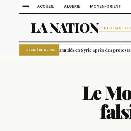
ACCUEIL
ALGÉRIE
MOYEN-ORIENT
LA NATION
L'INFORMATIO
nteurs pro-Assad annulés en Syrie après des protestations publiq
DERNIÈRE HEURE
Le Mon
fals