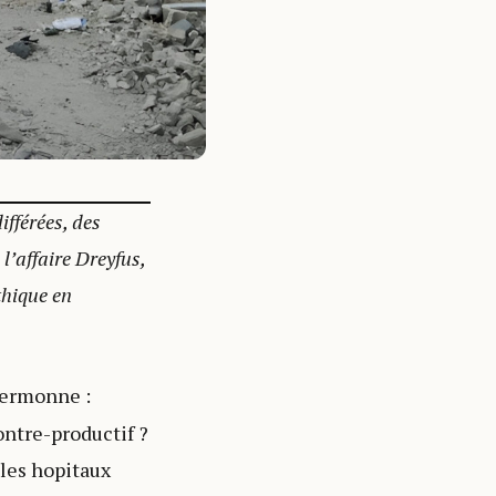
ifférées, des
l’affaire Dreyfus,
thique en
sermonne :
ontre-productif ?
 les hopitaux