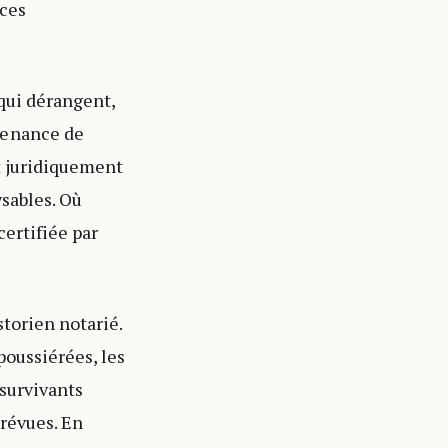
nces
s qui dérangent,
venance de
t juridiquement
ysables. Où
certifiée par
storien notarié.
mpoussiérées, les
 survivants
prévues. En