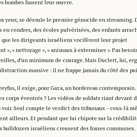
es bombes fassent leur œuvre.
os yeux, se déroule le premier génocide en streaming. 
s en cendres, des écoles pulvérisées, des enfants arra
que les dirigeants israéliens vocifèrent leur projet
nt », « nettoyage », « animaux à exterminer ». Pas besoi
oreilles, d’un minimum de courage. Mais Duclert, lui, er
distraction massive : il ne frappe jamais du côté des pu
reyfus, il exige, pour Gaza, un bordereau contemporain.
es corps éventrés ? Les vidéos de soldats riant devant 
 à voir. Seul compte le verdict des tribunaux – ceux-là 
nt ailleurs. Et pendant que lui chipote sur la crédibilit
es bulldozers israéliens creusent des fosses communes.