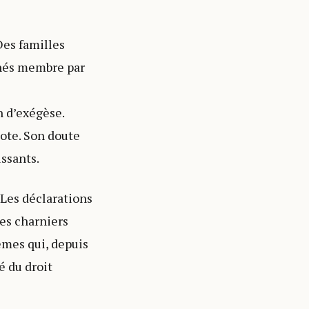
Des familles
chés membre par
n d’exégèse.
gote. Son doute
issants.
 Les déclarations
des charniers
mêmes qui, depuis
é du droit