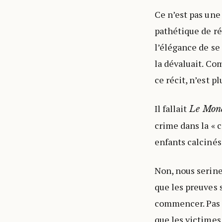
Ce n’est pas une
pathétique de ré
l’élégance de s
la dévaluait. Co
ce récit, n’est p
Il fallait
Le Mon
crime dans la « c
enfants calciné
Non, nous serine 
que les preuves s
commencer. Pas d
que les victimes