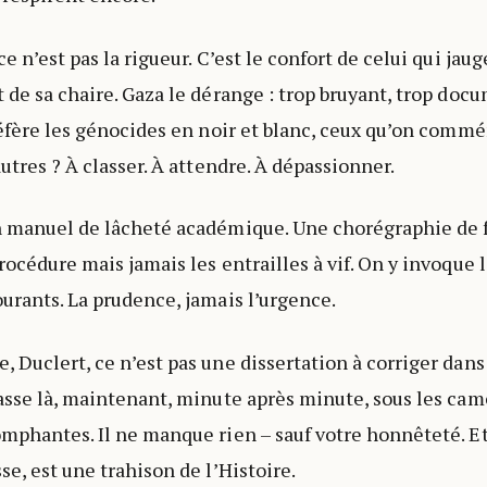
ce n’est pas la rigueur. C’est le confort de celui qui jau
t de sa chaire. Gaza le dérange : trop bruyant, trop doc
préfère les génocides en noir et blanc, ceux qu’on comm
autres ? À classer. À attendre. À dépassionner.
un manuel de lâcheté académique. Une chorégraphie de
rocédure mais jamais les entrailles à vif. On y invoque l
ourants. La prudence, jamais l’urgence.
, Duclert, ce n’est pas une dissertation à corriger dans
passe là, maintenant, minute après minute, sous les camé
omphantes. Il ne manque rien – sauf votre honnêteté. Et
se, est une trahison de l’Histoire.