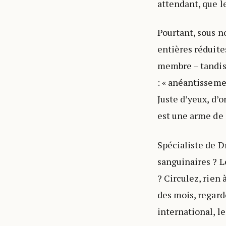
attendant, que l
Pourtant, sous n
entières réduite
membre – tandis 
: « anéantisseme
Juste d’yeux, d’
est une arme de 
Spécialiste de D
sanguinaires ? L
? Circulez, rien
des mois, regarde
international, l