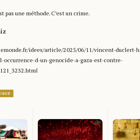
est pas une méthode. C’est un crime.
iz
lemonde.fr/idees/article/2025/06/11/vincent-duclert-h
r-l-occurrence-d-un-genocide-a-gaza-est-contre-
2121_3232.html
TIQUE