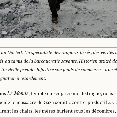
en un Duclert. Un spécialiste des rapports lissés, des vérités d
s au tamis de la bureaucratie savante. Historien attitré de 
 cette vieille pseudo-injustice son fonds de commerce – une é
ignation à retardement.
dans
, temple du scepticisme distingué, nous 
Le Monde
ocide le massacre de Gaza serait « contre-productif ». C
rent les chairs, les mères hurlent sous les décombres,