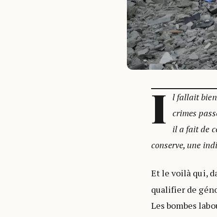
I
l fallait bi
crimes passé
il a fait de
conserve, une ind
Et le voilà qui, 
qualifier de gén
Les bombes labou