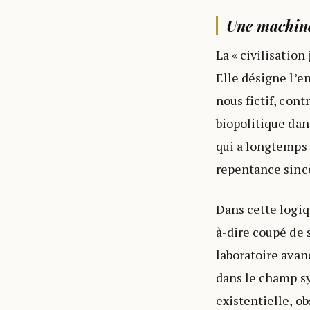
Une machine
La « civilisatio
Elle désigne l’e
nous fictif, cont
biopolitique dans
qui a longtemps 
repentance sincè
Dans cette logiq
à-dire coupé de 
laboratoire avan
dans le champ sy
existentielle, ob