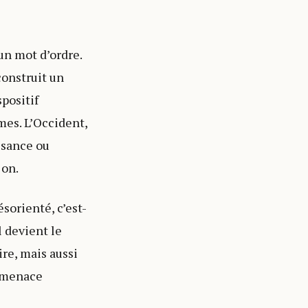
un mot d’ordre.
construit un
spositif
mes. L’Occident,
ssance ou
ion.
sorienté, c’est-
l devient le
re, mais aussi
t menace