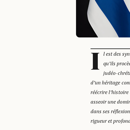
I
l est des s
qu’ils procè
judéo-chrét
d’un héritage comm
réécrire l’histoir
asseoir une domin
dans ses réflexion
rigueur et profon