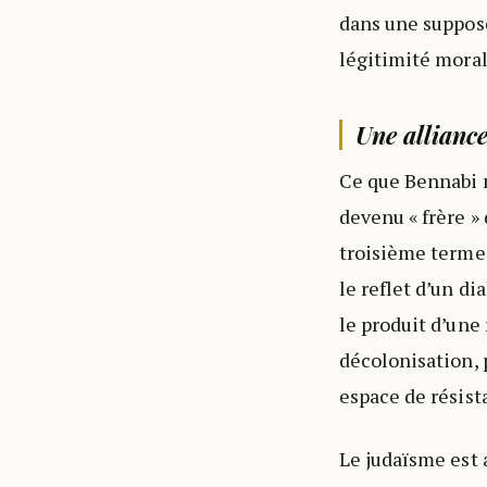
dans une supposé
légitimité morale
Une alliance
Ce que Bennabi m
devenu « frère » 
troisième terme :
le reflet d’un di
le produit d’une
décolonisation,
espace de résist
Le judaïsme est 