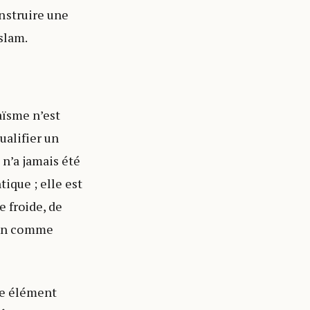
nstruire une
slam.
aïsme n’est
ualifier un
 n’a jamais été
tique ; elle est
e froide, de
man comme
me élément