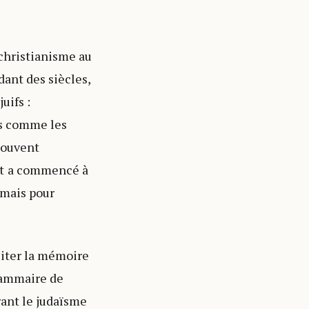
 christianisme au
dant des siècles,
uifs :
us comme les
 souvent
nt a commencé à
 mais pour
liter la mémoire
rammaire de
rant le judaïsme