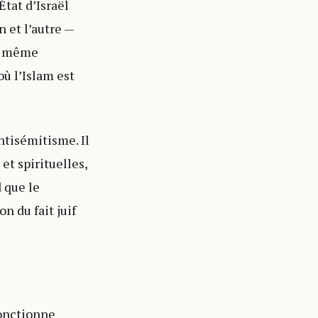
État d’Israël
 et l’autre —
un même
ù l’Islam est
ntisémitisme. Il
et spirituelles,
 que le
n du fait juif
fonctionne