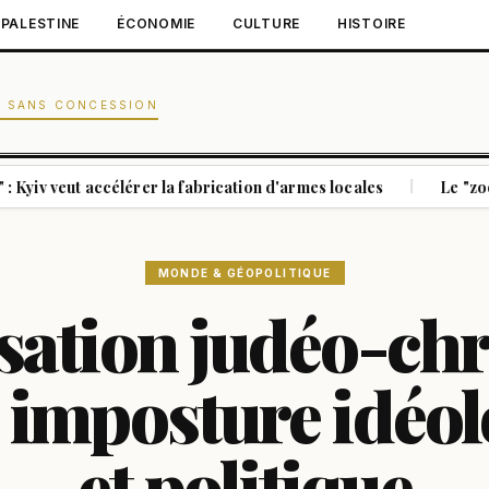
PALESTINE
ÉCONOMIE
CULTURE
HISTOIRE
N SANS CONCESSION
eut accélérer la fabrication d'armes locales
Le "zoo humain"
|
MONDE & GÉOPOLITIQUE
isation judéo-ch
e imposture idéo
et politique