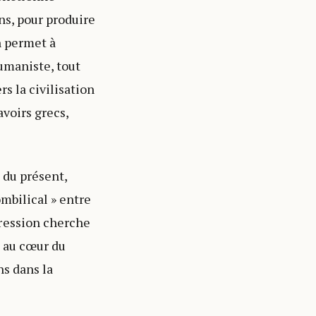
ns, pour produire
n permet à
umaniste, tout
rs la civilisation
avoirs grecs,
 du présent,
ombilical » entre
pression cherche
é au cœur du
ns dans la