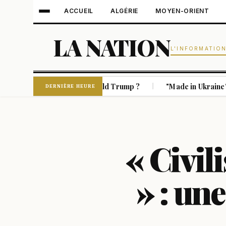
ACCUEIL
ALGÉRIE
MOYEN-ORIENT
LA NATION
L'INFORMATIO
a orchestré par Donald Trump ?
"Made in Ukraine" : Kyiv v
|
DERNIÈRE HEURE
« Civil
» : un