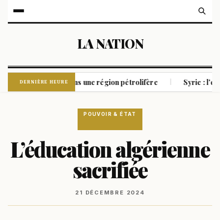
LA NATION
ebelles houthis dans une région pétrolifère
Syrie : l'expl
|
DERNIÈRE HEURE
POUVOIR & ÉTAT
L’éducation algérienne
sacrifiée
21 DÉCEMBRE 2024