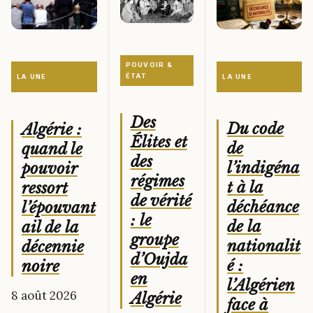
POUVOIR &
ÉTAT
LA UNE
LA UNE
Des
Du code
Algérie :
Élites et
de
quand le
des
l’indigéna
pouvoir
régimes
t à la
ressort
de vérité
déchéance
l’épouvant
: le
de la
ail de la
groupe
nationalit
décennie
d’Oujda
é :
noire
en
l’Algérien
8 août 2026
Algérie
face à