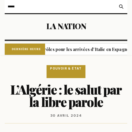
LA NATION
 et Madrid: contrôles pour les arrivées d'Italie en Espagne
|
DERNIÈRE HEURE
POUVOIR & ÉTAT
L’Algérie : le salut par
la libre parole
30 AVRIL 2024