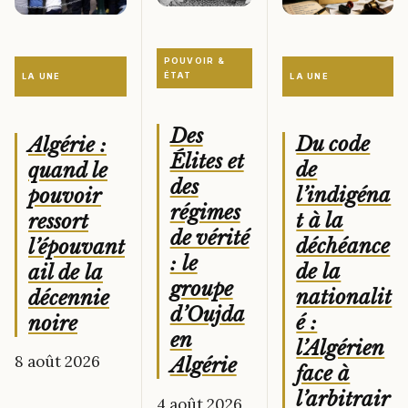
POUVOIR &
ÉTAT
LA UNE
LA UNE
Des
Du code
Algérie :
Élites et
de
quand le
des
l’indigéna
pouvoir
régimes
t à la
ressort
de vérité
déchéance
l’épouvant
: le
de la
ail de la
groupe
nationalit
décennie
d’Oujda
é :
noire
en
l’Algérien
8 août 2026
Algérie
face à
l’arbitrair
4 août 2026