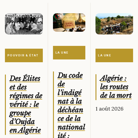
LA UNE
LA UNE
POUVOIR & ÉTAT
Du code
Algérie :
Des Élites
de
les routes
et des
l’indigé
de la mort
régimes de
nat à la
vérité : le
1 août 2026
déchéan
groupe
ce de la
d’Oujda
national
en Algérie
ité :