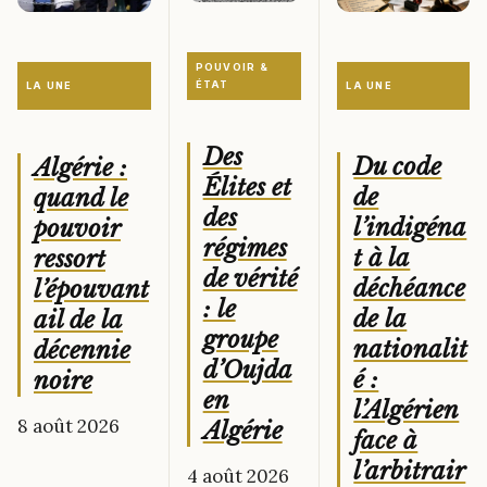
POUVOIR &
ÉTAT
LA UNE
LA UNE
Des
Du code
Algérie :
Élites et
de
quand le
des
l’indigéna
pouvoir
régimes
t à la
ressort
de vérité
déchéance
l’épouvant
: le
de la
ail de la
groupe
nationalit
décennie
d’Oujda
é :
noire
en
l’Algérien
8 août 2026
Algérie
face à
l’arbitrair
4 août 2026