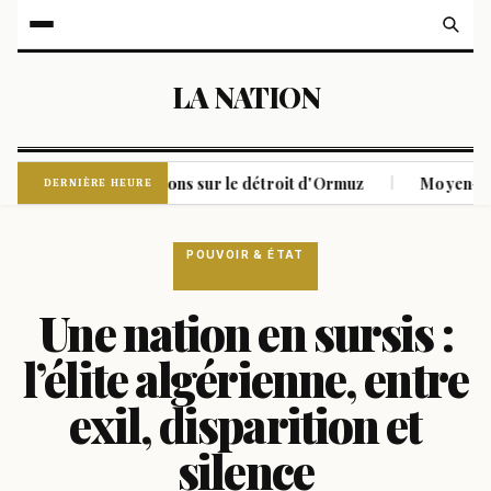
LA NATION
pose ses conditions sur le détroit d'Ormuz
Moyen-Orient en
|
DERNIÈRE HEURE
POUVOIR & ÉTAT
Une nation en sursis :
l’élite algérienne, entre
exil, disparition et
silence