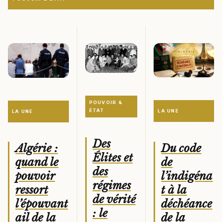
POUVOIR &
ÉTAT
LA UNE
LA UNE
Des
Du code
Algérie :
Élites et
de
quand le
des
l’indigéna
pouvoir
régimes
t à la
ressort
de vérité
déchéance
l’épouvant
: le
de la
ail de la