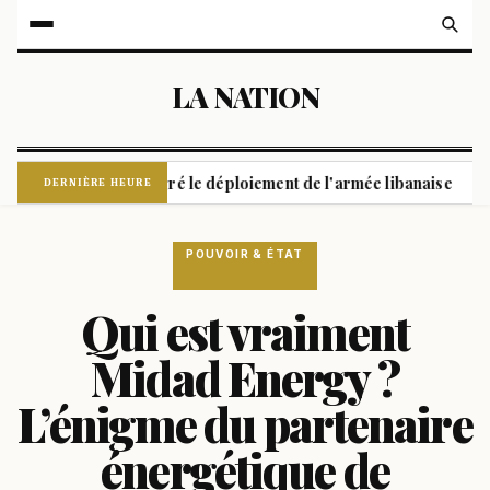
LA NATION
age du Liban malgré le déploiement de l'armée libanaise
Un 
|
DERNIÈRE HEURE
POUVOIR & ÉTAT
Qui est vraiment
Midad Energy ?
L’énigme du partenaire
énergétique de