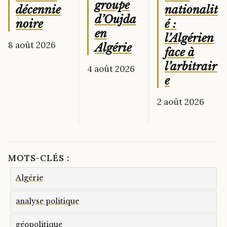
groupe
nationalit
décennie
d’Oujda
é :
noire
en
l’Algérien
8 août 2026
Algérie
face à
l’arbitrair
4 août 2026
e
2 août 2026
MOTS-CLÉS :
Algérie
analyse politique
géopolitique