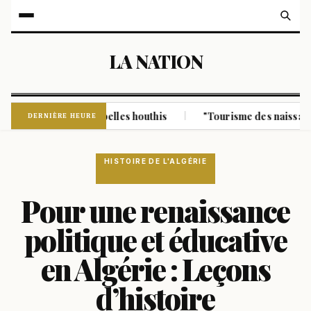
LA NATION
taques de rebelles houthis
"Tourisme des naissances" : Don
|
DERNIÈRE HEURE
HISTOIRE DE L'ALGÉRIE
Pour une renaissance
politique et éducative
en Algérie : Leçons
d’histoire