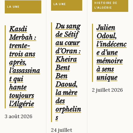
HISTOIRE DE
LA UNE
LA UNE
L'ALGÉRIE
Du sang
Julien
Kasdi
de Sétif
Odoul,
Merbah :
au cœur
l’indécenc
trente-
d’Oran :
e d’une
trois ans
Kheira
mémoire
après,
Bent
à sens
l’assassina
Ben
unique
t qui
Daoud,
hante
2 juillet 2026
la mère
toujours
des
l’Algérie
orphelin
3 août 2026
s
24 juillet