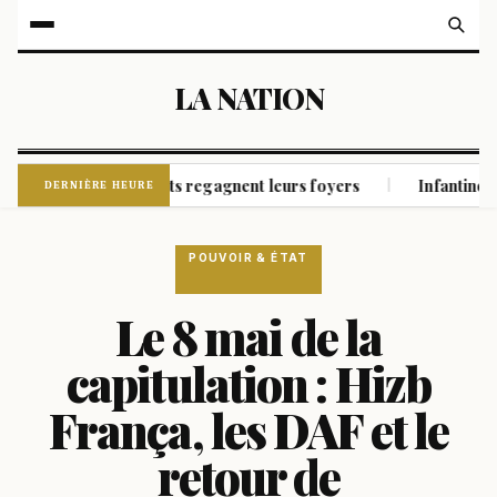
LA NATION
, les habitants regagnent leurs foyers
Infantino reste à la 
|
DERNIÈRE HEURE
POUVOIR & ÉTAT
Le 8 mai de la
capitulation : Hizb
França, les DAF et le
retour de