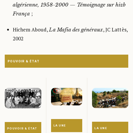
algérienne, 1958-2000 — Témoignage sur hizb
;
França
Hichem Aboud,
, JC Lattès,
La Mafia des généraux
2002
POUVOIR & ÉTAT
LA UNE
LA UNE
POUVOIR & ÉTAT