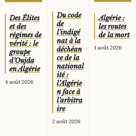
Du code
Algérie :
Des Élites
de
les routes
et des
l’indigé
de la mort
régimes de
nat à la
vérité : le
1 août 2026
déchéan
groupe
ce de la
d’Oujda
national
en Algérie
ité :
4 août 2026
l’Algérie
n face à
l’arbitra
ire
2 août 2026