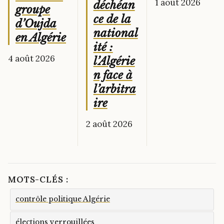
1 août 2026
déchéan
groupe
ce de la
d’Oujda
national
en Algérie
ité :
4 août 2026
l’Algérie
n face à
l’arbitra
ire
2 août 2026
MOTS-CLÉS :
contrôle politique Algérie
élections verrouillées