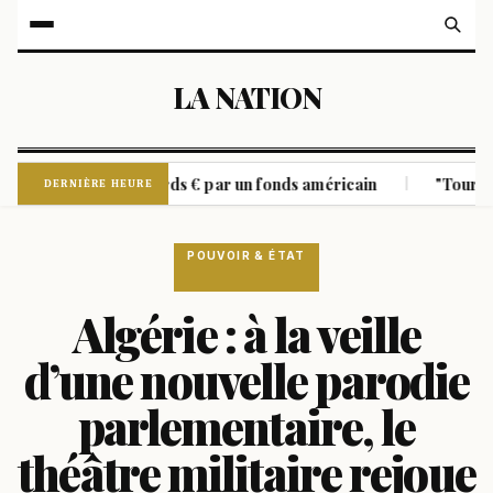
LA NATION
t à 6,6 milliards € par un fonds américain
"Tourisme des n
|
DERNIÈRE HEURE
POUVOIR & ÉTAT
Algérie : à la veille
d’une nouvelle parodie
parlementaire, le
théâtre militaire rejoue