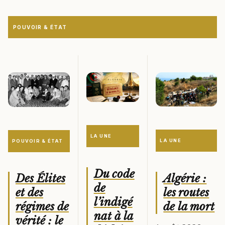
POUVOIR & ÉTAT
LA UNE
LA UNE
POUVOIR & ÉTAT
Du code
Algérie :
Des Élites
de
les routes
et des
l’indigé
de la mort
régimes de
nat à la
vérité : le