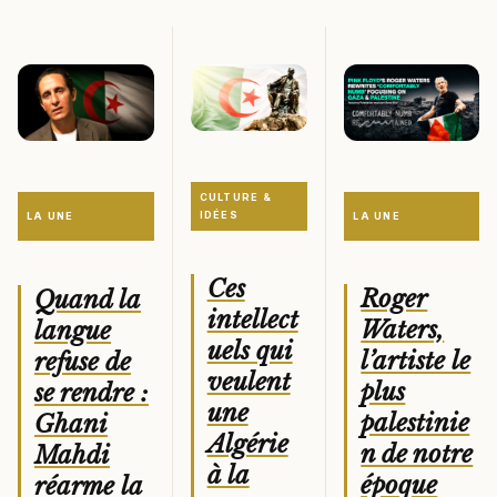
CULTURE &
IDÉES
LA UNE
LA UNE
Ces
Roger
Quand la
intellect
Waters,
langue
uels qui
l’artiste le
refuse de
veulent
plus
se rendre :
une
palestinie
Ghani
Algérie
n de notre
Mahdi
à la
époque
réarme la