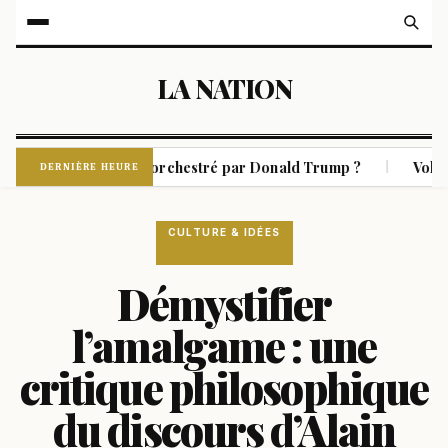
LA NATION
ement de Cuba orchestré par Donald Trump ?
Volcan de Fu
|
DERNIÈRE HEURE
CULTURE & IDÉES
Démystifier
l’amalgame : une
critique philosophique
du discours d’Alain