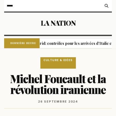
LA NATION
 Rome et Madrid: contrôles pour les arrivées d'Italie en Espagne
DERNIÈRE HEURE
CULTURE & IDÉES
Michel Foucault et la
révolution iranienne
26 SEPTEMBRE 2024