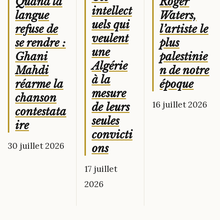
Roger
Quand la
intellect
Waters,
langue
uels qui
l’artiste le
refuse de
veulent
plus
se rendre :
une
palestinie
Ghani
Algérie
n de notre
Mahdi
à la
époque
réarme la
mesure
chanson
16 juillet 2026
de leurs
contestata
seules
ire
convicti
30 juillet 2026
ons
17 juillet
2026