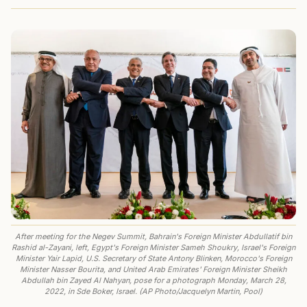
After meeting for the Negev Summit, Bahrain's Foreign Minister Abdullatif bin
Rashid al-Zayani, left, Egypt's Foreign Minister Sameh Shoukry, Israel's Foreign
Minister Yair Lapid, U.S. Secretary of State Antony Blinken, Morocco's Foreign
Minister Nasser Bourita, and United Arab Emirates' Foreign Minister Sheikh
Abdullah bin Zayed Al Nahyan, pose for a photograph Monday, March 28,
2022, in Sde Boker, Israel. (AP Photo/Jacquelyn Martin, Pool)