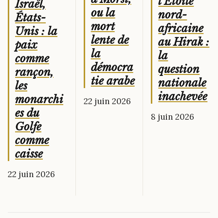
l’Étoile
Israël,
ou la
nord-
États-
mort
africaine
Unis : la
lente de
au Hirak :
paix
la
la
comme
démocra
question
rançon,
tie arabe
nationale
les
inachevée
monarchi
22 juin 2026
es du
8 juin 2026
Golfe
comme
caisse
22 juin 2026