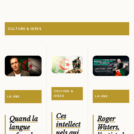
CULTURE & IDÉES
CULTURE &
IDÉES
LA UNE
LA UNE
Ces
Roger
Quand la
intellect
Waters,
langue
uels qui