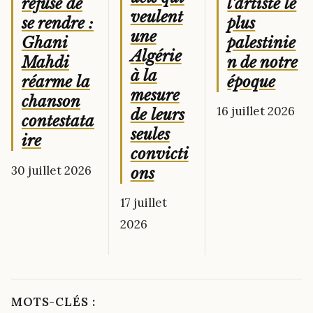
l’artiste le
refuse de
veulent
plus
se rendre :
une
palestinie
Ghani
Algérie
n de notre
Mahdi
à la
époque
réarme la
mesure
chanson
16 juillet 2026
de leurs
contestata
seules
ire
convicti
30 juillet 2026
ons
17 juillet
2026
MOTS-CLÉS :