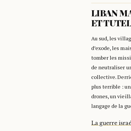
LIBAN M
ET TUTE
Au sud, les villa
d’exode, les mais
tomber les missil
de neutraliser u
collective. Derr
plus terrible : 
drones, un vieill
langage de la gue
La guerre isra