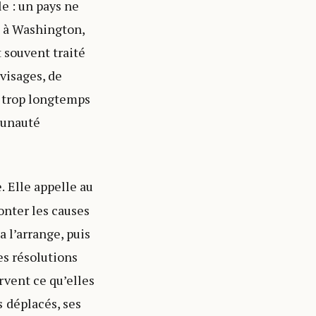
e : un pays ne
n, à Washington,
t souvent traité
 visages, de
a trop longtemps
munauté
e. Elle appelle au
onter les causes
a l’arrange, puis
es résolutions
rvent ce qu’elles
 déplacés, ses