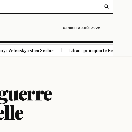
Samedi 8 Août 2026
ky est en Serbie
Liban : pourquoi le Festival de Baalbek re
|
 guerre
elle