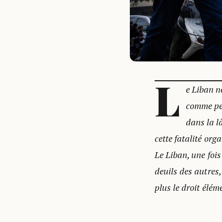
L
e Liban n
comme peu
dans la l
cette fatalité or
Le Liban, une fois
deuils des autres,
plus le droit élém