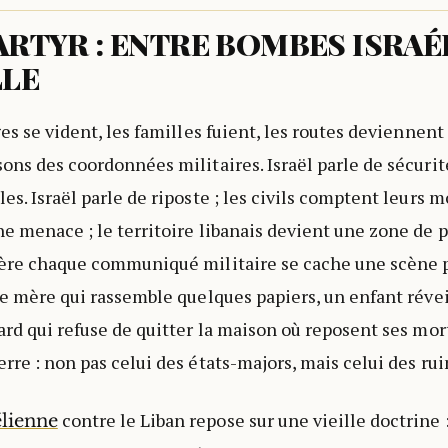
ARTYR : ENTRE BOMBES ISRAÉ
LLE
ges se vident, les familles fuient, les routes deviennent
ons des coordonnées militaires. Israël parle de sécurité
es. Israël parle de riposte ; les civils comptent leurs mo
ne menace ; le territoire libanais devient une zone de 
ière chaque communiqué militaire se cache une scène p
une mère qui rassemble quelques papiers, un enfant révei
ard qui refuse de quitter la maison où reposent ses morts
rre : non pas celui des états-majors, mais celui des rui
contre le Liban repose sur une vieille doctrine :
élienne