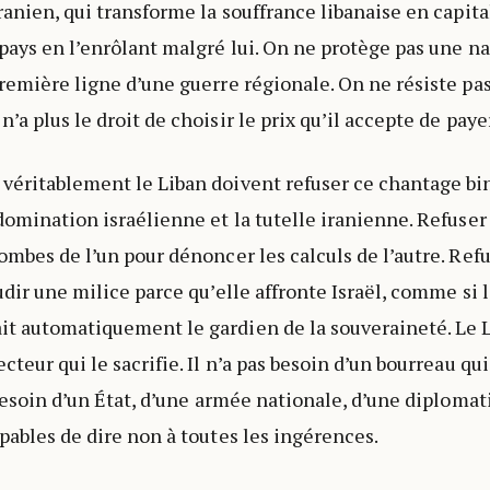
ranien, qui transforme la souffrance libanaise en capita
 pays en l’enrôlant malgré lui. On ne protège pas une n
première ligne d’une guerre régionale. On ne résiste pa
’a plus le droit de choisir le prix qu’il accepte de payer
véritablement le Liban doivent refuser ce chantage bin
 domination israélienne et la tutelle iranienne. Refuse
ombes de l’un pour dénoncer les calculs de l’autre. Refu
audir une milice parce qu’elle affronte Israël, comme si
t automatiquement le gardien de la souveraineté. Le L
cteur qui le sacrifie. Il n’a pas besoin d’un bourreau qu
 besoin d’un État, d’une armée nationale, d’une diplomati
apables de dire non à toutes les ingérences.