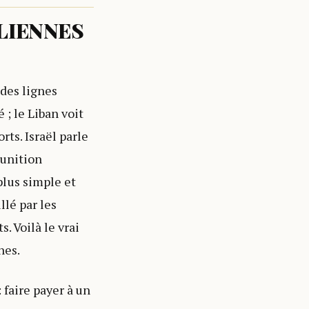
LIENNES
 des lignes
 ; le Liban voit
rts. Israël parle
punition
lus simple et
llé par les
. Voilà le vrai
nes.
 faire payer à un