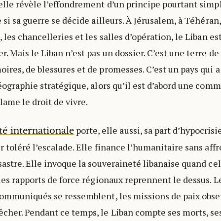
elle révèle l’effondrement d’un principe pourtant simpl
e si sa guerre se décide ailleurs. À Jérusalem, à Téhéra
 les chancelleries et les salles d’opération, le Liban es
. Mais le Liban n’est pas un dossier. C’est une terre de
ires, de blessures et de promesses. C’est un pays qui 
géographie stratégique, alors qu’il est d’abord une com
lame le droit de vivre.
porte, elle aussi, sa part d’hypocrisi
 internationale
 toléré l’escalade. Elle finance l’humanitaire sans affr
sastre. Elle invoque la souveraineté libanaise quand cel
 les rapports de force régionaux reprennent le dessus. L
communiqués se ressemblent, les missions de paix obse
her. Pendant ce temps, le Liban compte ses morts, ses