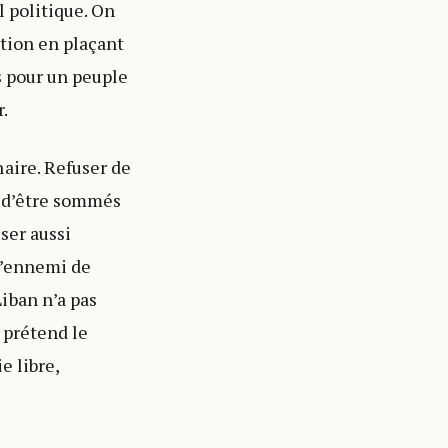
l politique. On
ation en plaçant
s pour un peuple
.
aire. Refuser de
r d’être sommés
ser aussi
 l’ennemi de
iban n’a pas
i prétend le
e libre,