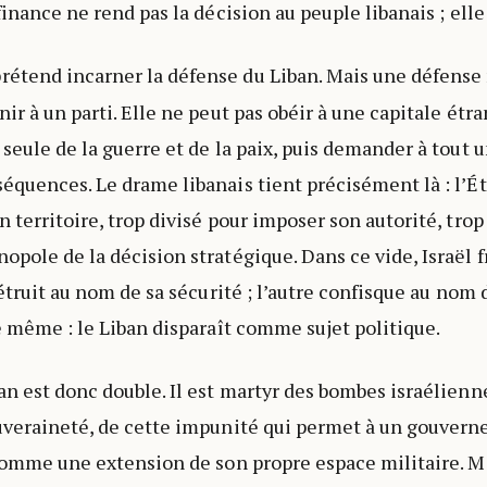
finance ne rend pas la décision au peuple libanais ; elle l
rétend incarner la défense du Liban. Mais une défense
ir à un parti. Elle ne peut pas obéir à une capitale étra
 seule de la guerre et de la paix, puis demander à tout 
équences. Le drame libanais tient précisément là : l’Éta
n territoire, trop divisé pour imposer son autorité, tr
opole de la décision stratégique. Dans ce vide, Israël f
détruit au nom de sa sécurité ; l’autre confisque au nom 
le même : le Liban disparaît comme sujet politique.
an est donc double. Il est martyr des bombes israélienn
uveraineté, de cette impunité qui permet à un gouvern
 comme une extension de son propre espace militaire. Mai