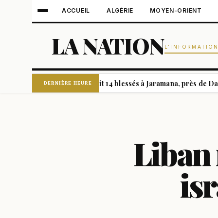
ACCUEIL
ALGÉRIE
MOYEN-ORIENT
LA NATION
L'INFORMATIO
explosion d'un bus fait 14 blessés à Jaramana, près de Damas
|
DERNIÈRE HEURE
Liban 
isr