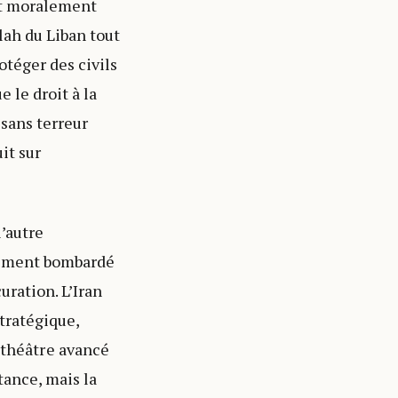
est moralement
lah du Liban tout
otéger des civils
 le droit à la
 sans terreur
it sur
l’autre
ulement bombardé
curation. L’Iran
tratégique,
théâtre avancé
tance, mais la