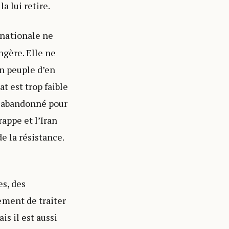
a lui retire.
 nationale ne
ngère. Elle ne
un peuple d’en
t est trop faible
op abandonné pour
rappe et l’Iran
de la résistance.
es, des
ement de traiter
s il est aussi