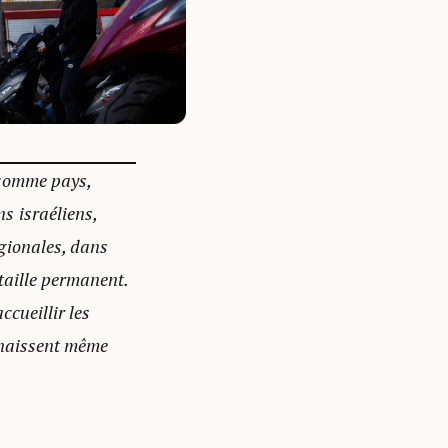
 comme pays,
s israéliens,
égionales, dans
taille permanent.
ccueillir les
onnaissent même