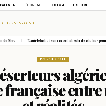
PALESTINE
ÉCONOMIE
CULTURE
HISTOIRE
N SANS CONCESSION
L'Autriche bat son record absolu de chaleur pour le deuxième
|
POUVOIR & ÉTAT
éserteurs algéri
e française entre
et réalités