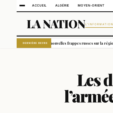
ACCUEIL
ALGÉRIE
MOYEN-ORIENT
LA NATION
L'INFORMATIO
tre morts dans de nouvelles frappes russes sur la région de Kiev
DERNIÈRE HEURE
Les d
l’armé