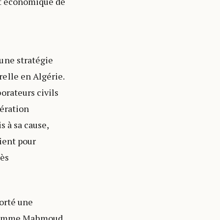
et économique de
une stratégie
elle en Algérie.
orateurs civils
bération
s à sa cause,
ient pour
rès
porté une
es comme Mahmoud