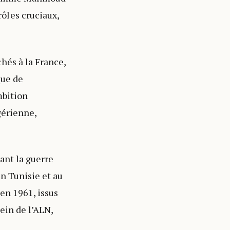
ôles cruciaux,
hés à la France,
que de
mbition
gérienne,
ant la guerre
en Tunisie et au
en 1961, issus
ein de l’ALN,