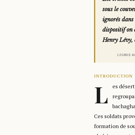
sous le couve
ignorés dans 
dispositif on
Henry Lévy, 
LOUNIS 
INTRODUCTION
L
es désert
regroupai
bachaghas
Ces soldats prov
formation de sou