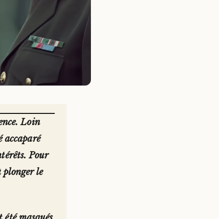
lence. Loin
té accaparé
ntérêts. Pour
à plonger le
nt été masqués