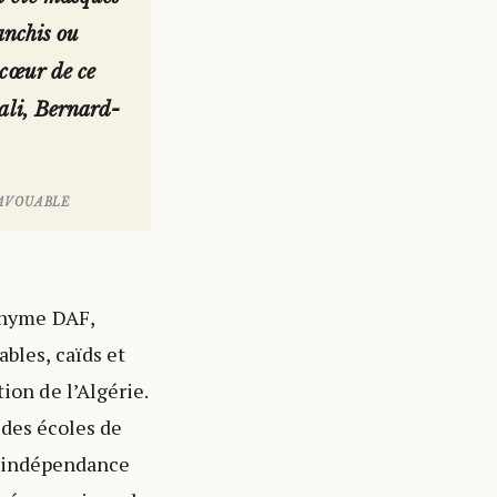
anchis ou
 cœur de ce
tali, Bernard-
NAVOUABLE
ronyme DAF,
bles, caïds et
ion de l’Algérie.
 des écoles de
 d’indépendance