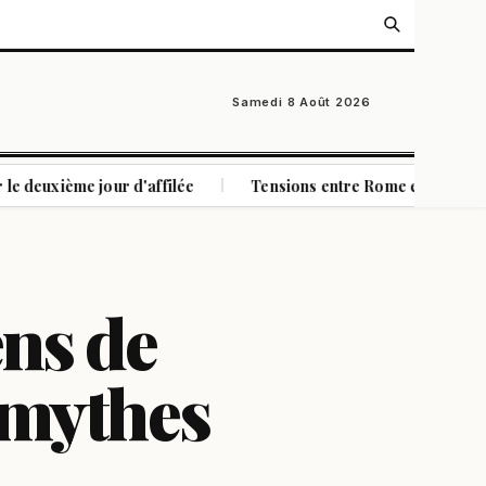
Samedi 8 Août 2026
 jour d'affilée
Tensions entre Rome et Madrid: contrôles p
|
ens de
 mythes