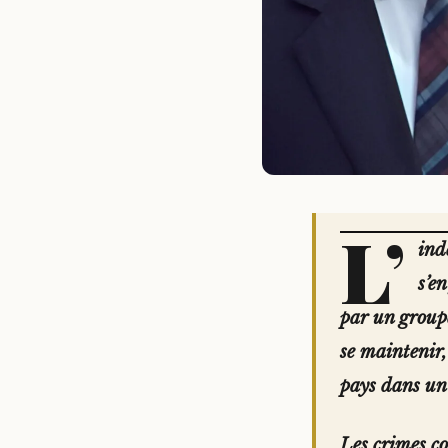
L’
ind
s’e
par un groupe
se maintenir,
pays dans un
Les crimes co