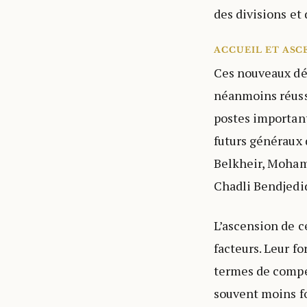
des divisions et
ACCUEIL ET ASC
Ces nouveaux dése
néanmoins réussi
postes important
futurs généraux
Belkheir, Moham
Chadli Bendjedi
L’ascension de c
facteurs. Leur f
termes de compé
souvent moins fo