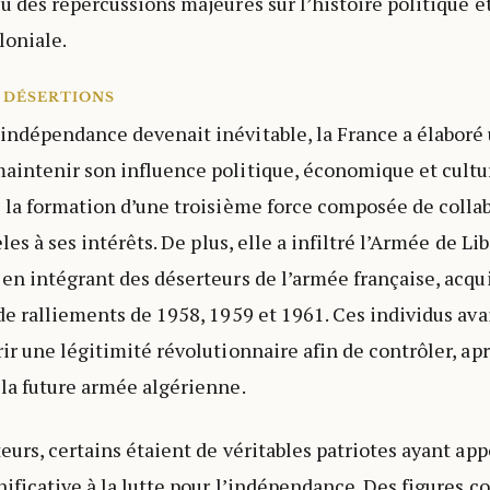
u des répercussions majeures sur l’histoire politique 
loniale.
 DÉSERTIONS
ndépendance devenait inévitable, la France a élaboré 
intenir son influence politique, économique et cultur
 la formation d’une troisième force composée de collab
èles à ses intérêts. De plus, elle a infiltré l’Armée de Li
en intégrant des déserteurs de l’armée française, acqui
de ralliements de 1958, 1959 et 1961. Ces individus ava
ir une légitimité révolutionnaire afin de contrôler, ap
la future armée algérienne.
eurs, certains étaient de véritables patriotes ayant ap
nificative à la lutte pour l’indépendance. Des figur