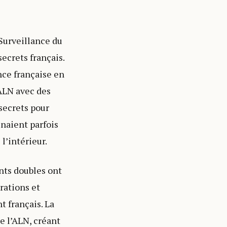
 Surveillance du
secrets français.
nce française en
’ALN avec des
secrets pour
naient parfois
l’intérieur.
nts doubles ont
rations et
t français. La
e l’ALN, créant