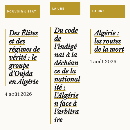
LA UNE
LA UNE
POUVOIR & ÉTAT
Du code
Algérie :
Des Élites
de
les routes
et des
l’indigé
de la mort
régimes de
nat à la
vérité : le
1 août 2026
déchéan
groupe
ce de la
d’Oujda
national
en Algérie
ité :
4 août 2026
l’Algérie
n face à
l’arbitra
ire