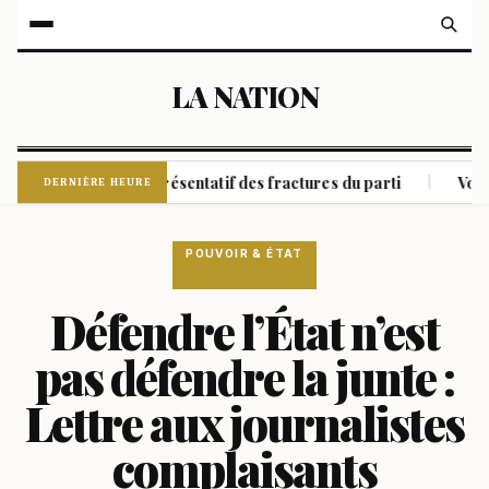
LA NATION
ude à coude représentatif des fractures du parti
Volcan de
|
DERNIÈRE HEURE
POUVOIR & ÉTAT
Défendre l’État n’est
pas défendre la junte :
Lettre aux journalistes
complaisants