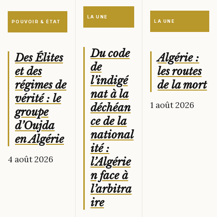
LA UNE
LA UNE
POUVOIR & ÉTAT
Du code
Algérie :
Des Élites
de
les routes
et des
l’indigé
de la mort
régimes de
nat à la
vérité : le
1 août 2026
déchéan
groupe
ce de la
d’Oujda
national
en Algérie
ité :
4 août 2026
l’Algérie
n face à
l’arbitra
ire