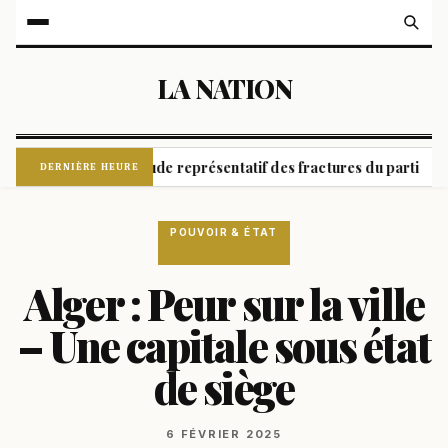
LA NATION
: un coude à coude représentatif des fractures du parti
Vo
|
DERNIÈRE HEURE
POUVOIR & ÉTAT
Alger : Peur sur la ville
– Une capitale sous état
de siège
6 FÉVRIER 2025