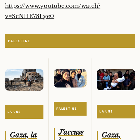
https://www.youtube.com/watch?
v=ScNHE78Lye0
PALESTINE
PALESTINE
LA UNE
LA UNE
J’accuse
Gaza,
Gaza, la