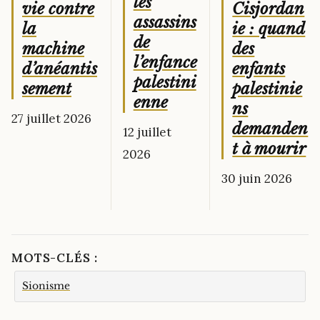
les
Cisjordan
vie contre
assassins
ie : quand
la
de
des
machine
l’enfance
enfants
d’anéantis
palestini
palestinie
sement
enne
ns
27 juillet 2026
demanden
12 juillet
t à mourir
2026
30 juin 2026
MOTS-CLÉS :
Sionisme