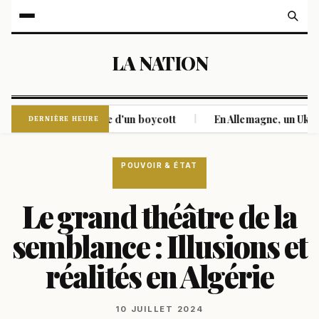
LA NATION
oujours la menace d'un boycott
En Allemagne, un Ukrainien 
|
DERNIÈRE HEURE
POUVOIR & ÉTAT
Le grand théâtre de la
semblance : Illusions et
réalités en Algérie
10 JUILLET 2024