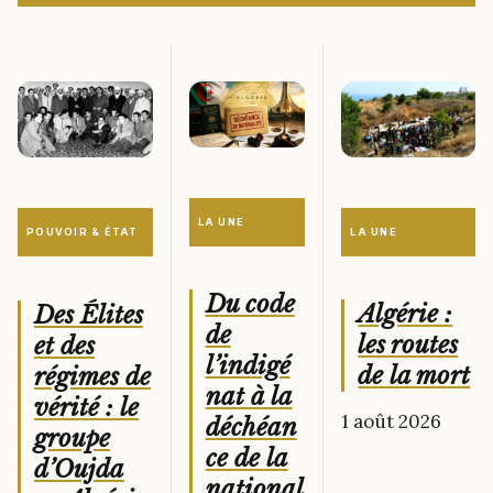
LA UNE
LA UNE
POUVOIR & ÉTAT
Du code
Algérie :
Des Élites
de
les routes
et des
l’indigé
de la mort
régimes de
nat à la
vérité : le
1 août 2026
déchéan
groupe
ce de la
d’Oujda
national