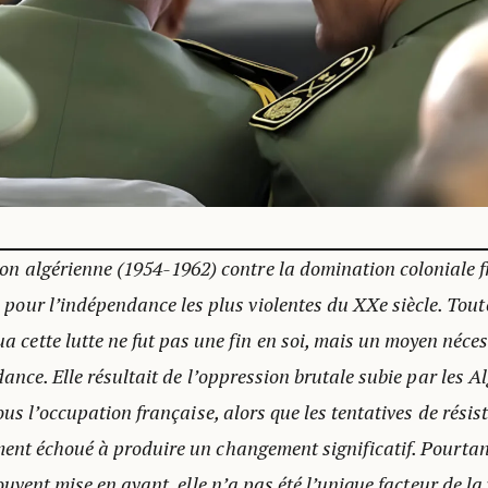
ion algérienne (1954-1962) contre la domination coloniale f
s pour l’indépendance les plus violentes du XXe siècle. Toute
a cette lutte ne fut pas une fin en soi, mais un moyen néce
ance. Elle résultait de l’oppression brutale subie par les 
ous l’occupation française, alors que les tentatives de rési
nt échoué à produire un changement significatif. Pourtant
ouvent mise en avant, elle n’a pas été l’unique facteur de la 