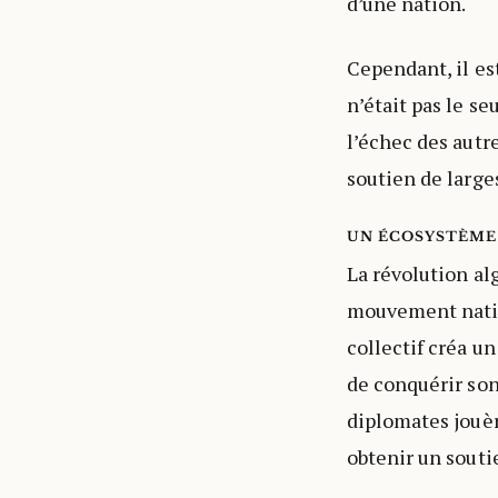
d’une nation.
Cependant, il est
n’était pas le s
l’échec des autr
soutien de larges
UN ÉCOSYSTÈME 
La révolution al
mouvement nation
collectif créa u
de conquérir son
diplomates jouèr
obtenir un souti