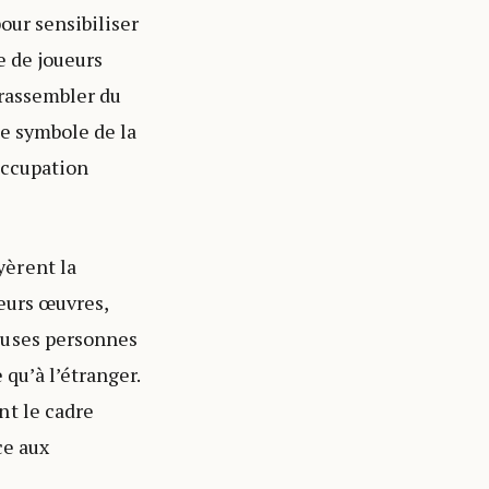
pour sensibiliser
e de joueurs
 rassembler du
de symbole de la
’occupation
yèrent la
Leurs œuvres,
euses personnes
 qu’à l’étranger.
nt le cadre
ce aux