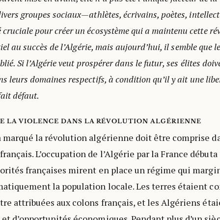
ivers groupes sociaux—athlètes, écrivains, poètes, intellect
cruciale pour créer un écosystème qui a maintenu cette révo
tiel au succès de l’Algérie, mais aujourd’hui, il semble que le
lié. Si l’Algérie veut prospérer dans le futur, ses élites doi
s leurs domaines respectifs, à condition qu’il y ait une libe
fait défaut.
DE LA VIOLENCE DANS LA RÉVOLUTION ALGÉRIENNE
a marqué la révolution algérienne doit être comprise d
français. L’occupation de l’Algérie par la France débuta
utorités françaises mirent en place un régime qui margin
matiquement la population locale. Les terres étaient c
re attribuées aux colons français, et les Algériens étai
s et d’opportunités économiques. Pendant plus d’un sièc