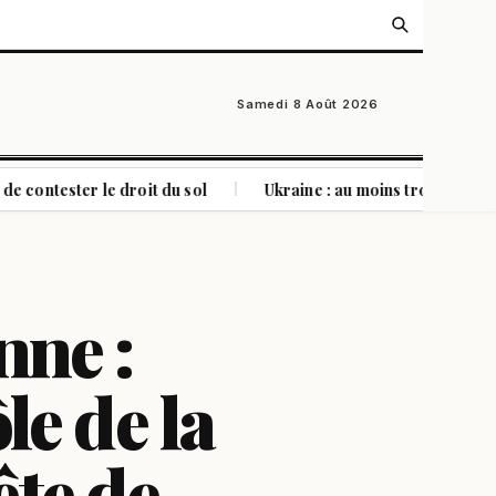
Samedi 8 Août 2026
r le droit du sol
Ukraine : au moins trois morts dans de nou
|
nne :
ôle de la
ête de