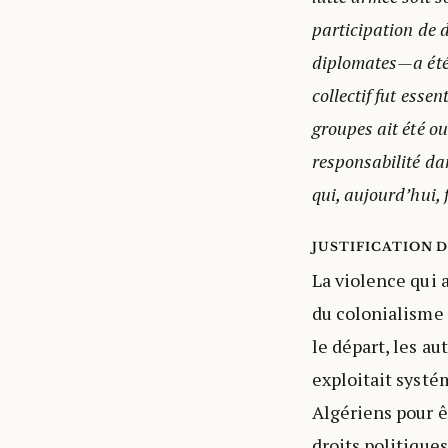
participation de d
diplomates—a été 
collectif fut essen
groupes ait été oub
responsabilité dan
qui, aujourd’hui, 
JUSTIFICATION 
La violence qui 
du colonialisme 
le départ, les a
exploitait systé
Algériens pour êt
droits politique