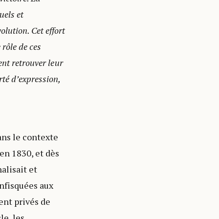
uels et
lution. Cet effort
 rôle de ces
vent retrouver leur
rté d’expression,
ans le contexte
 en 1830, et dès
alisait et
onfisquées aux
ent privés de
le, les