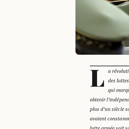
L
a révolut
des lutte
qui marqu
obtenir l’indépend
plus d’un siècle s
avaient constamme
lutte armée soit s