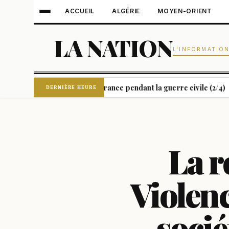
ACCUEIL
ALGÉRIE
MOYEN-ORIENT
LA NATION
L'INFORMATIO
fants espagnols en France pendant la guerre civile (2/4)
"Tou
|
DERNIÈRE HEURE
La r
Violence
socié