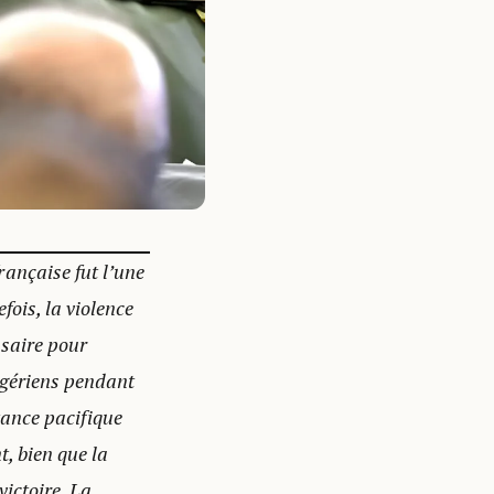
rançaise fut l’une
fois, la violence
ssaire pour
Algériens pendant
stance pacifique
, bien que la
victoire. La