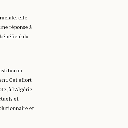
ruciale, elle
 une réponse à
 bénéficié du
nstitua un
nt. Cet effort
e, à l’Algérie
ctuels et
olutionnaire et