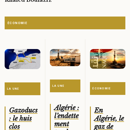
ÉCONOMIE
LA UNE
ÉCONOMIE
LA UNE
Algérie :
En
Gazoducs
l’endette
Algérie, le
: le huis
ment
gaz de
clos