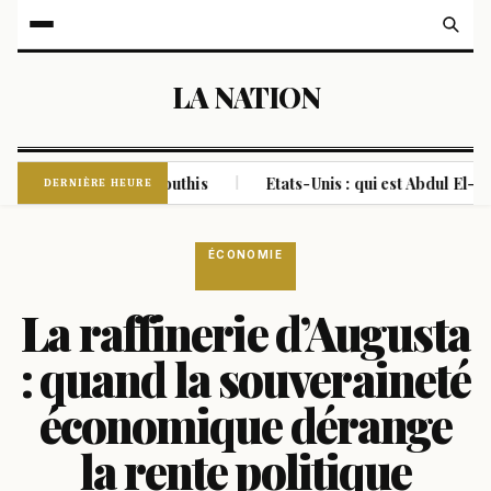
LA NATION
s de rebelles houthis
Etats-Unis : qui est Abdul El-Sayed, 
|
DERNIÈRE HEURE
ÉCONOMIE
La raffinerie d’Augusta
: quand la souveraineté
économique dérange
la rente politique