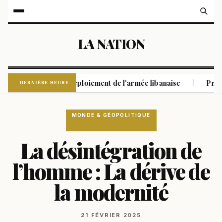
LA NATION
iban malgré le déploiement de l'armée libanaise
Près de 34 
|
DERNIÈRE HEURE
MONDE & GÉOPOLITIQUE
La désintégration de
l’homme : La dérive de
la modernité
21 FÉVRIER 2025