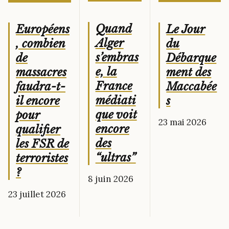
Quand
Le Jour
Européens
Alger
du
, combien
s’embras
Débarque
de
e, la
ment des
massacres
France
Maccabée
faudra-t-
médiati
s
il encore
que voit
pour
23 mai 2026
encore
qualifier
des
les FSR de
“ultras”
terroristes
?
8 juin 2026
23 juillet 2026