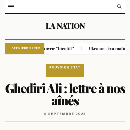
LA NATION
z pourrait rouvrir "bientôt"
Ukraine : évacuation à Kramato
|
DERNIÈRE HEURE
POUVOIR & ÉTAT
Ghediri Ali : lettre à nos
aînés
9 SEPTEMBRE 2025