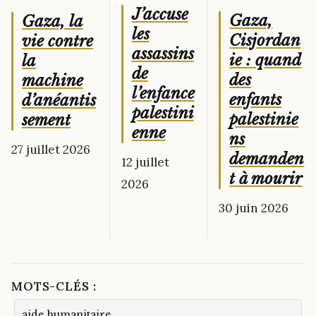
J’accuse
Gaza,
Gaza, la
les
Cisjordan
vie contre
assassins
ie : quand
la
de
des
machine
l’enfance
enfants
d’anéantis
palestini
palestinie
sement
enne
ns
27 juillet 2026
demanden
12 juillet
t à mourir
2026
30 juin 2026
MOTS-CLÉS :
aide humanitaire