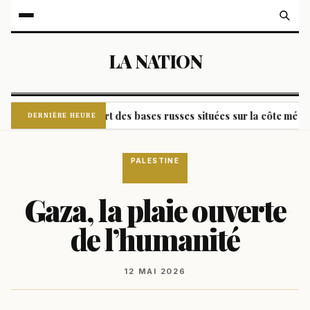
LA NATION
accord sur le sort des bases russes situées sur la côte méditerra
DERNIÈRE HEURE
PALESTINE
Gaza, la plaie ouverte
de l’humanité
12 MAI 2026