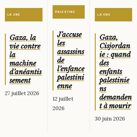
PALESTINE
LA UNE
LA UNE
J’accuse
Gaza,
Gaza, la
les
Cisjordan
vie contre
assassins
ie : quand
la
de
des
machine
l’enfance
enfants
d’anéantis
palestini
palestinie
sement
enne
ns
27 juillet 2026
demanden
12 juillet
t à mourir
2026
30 juin 2026