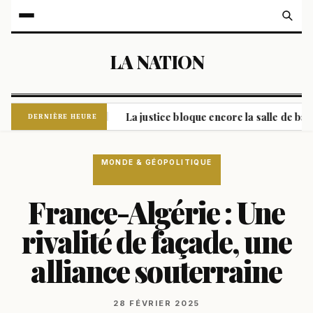
LA NATION
e la Colombie
La justice bloque encore la salle de bal de Tr
|
DERNIÈRE HEURE
MONDE & GÉOPOLITIQUE
France-Algérie : Une
rivalité de façade, une
alliance souterraine
28 FÉVRIER 2025