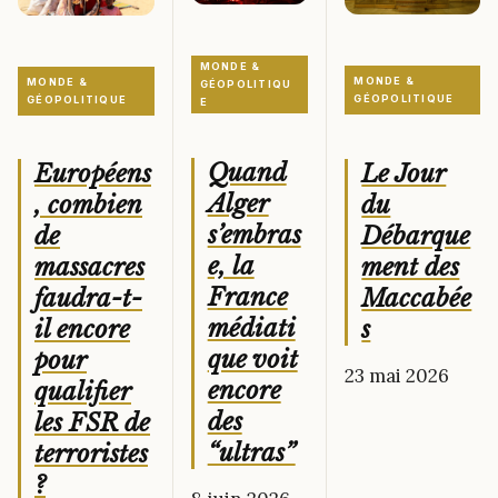
MONDE &
MONDE &
MONDE &
GÉOPOLITIQU
GÉOPOLITIQUE
GÉOPOLITIQUE
E
Quand
Le Jour
Européens
Alger
du
, combien
s’embras
Débarque
de
e, la
ment des
massacres
France
Maccabée
faudra-t-
médiati
s
il encore
que voit
pour
23 mai 2026
encore
qualifier
des
les FSR de
“ultras”
terroristes
?