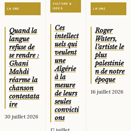
CULTURE &
IDÉES
LA UNE
LA UNE
Ces
Roger
Quand la
intellect
Waters,
langue
uels qui
l’artiste le
refuse de
veulent
plus
se rendre :
une
palestinie
Ghani
Algérie
n de notre
Mahdi
à la
époque
réarme la
mesure
chanson
16 juillet 2026
de leurs
contestata
seules
ire
convicti
30 juillet 2026
ons
17 juillet