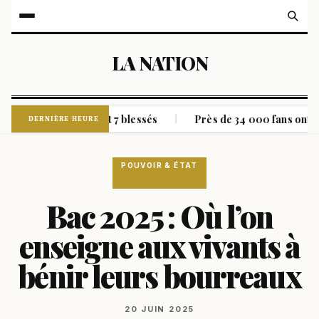
LA NATION
u moins 4 morts et 7 blessés
Près de 34 000 fans ont assist
|
DERNIÈRE HEURE
POUVOIR & ÉTAT
Bac 2025 : Où l’on
enseigne aux vivants à
bénir leurs bourreaux
20 JUIN 2025