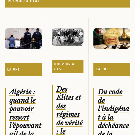
POUVOIR & ÉTAT
POUVOIR &
ÉTAT
LA UNE
LA UNE
Des
Du code
Algérie :
Élites et
de
quand le
des
l’indigéna
pouvoir
régimes
t à la
ressort
de vérité
déchéance
l’épouvant
: le
de la
ail de la