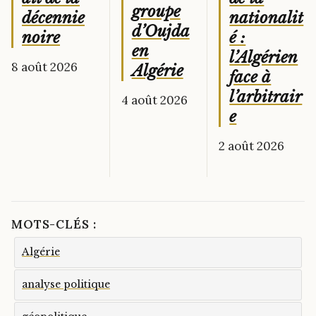
groupe
nationalit
décennie
d’Oujda
é :
noire
en
l’Algérien
8 août 2026
Algérie
face à
l’arbitrair
4 août 2026
e
2 août 2026
MOTS-CLÉS :
Algérie
analyse politique