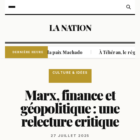
LA NATION
ans le Nobel de la paix Machado
À Téhéran, le régime raconte
|
DERNIÈRE HEURE
CULTURE & IDÉES
Marx, finance et
géopolitique : une
relecture critique
27 JUILLET 2025