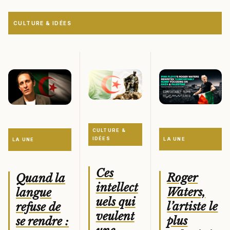
CULTURE & IDÉES
CULTURE &
IDÉES
LA UNE
LA UNE
Ces
Roger
Quand la
intellect
Waters,
langue
uels qui
l’artiste le
refuse de
veulent
plus
se rendre :