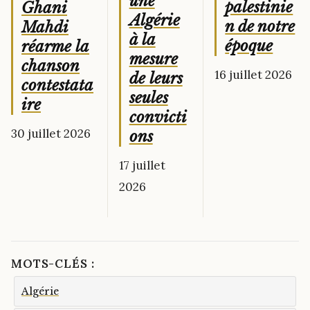
une
palestinie
Ghani
Algérie
n de notre
Mahdi
à la
époque
réarme la
mesure
chanson
16 juillet 2026
de leurs
contestata
seules
ire
convicti
30 juillet 2026
ons
17 juillet
2026
MOTS-CLÉS :
Algérie