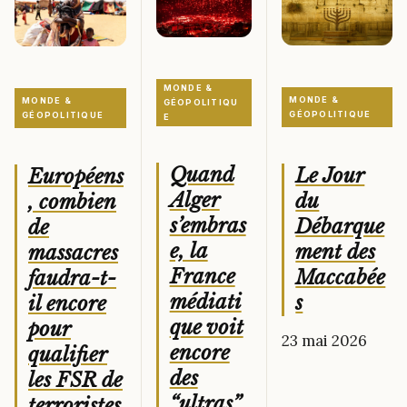
MONDE &
MONDE &
MONDE &
GÉOPOLITIQU
GÉOPOLITIQUE
GÉOPOLITIQUE
E
Quand
Le Jour
Européens
Alger
du
, combien
s’embras
Débarque
de
e, la
ment des
massacres
France
Maccabée
faudra-t-
médiati
s
il encore
que voit
pour
23 mai 2026
encore
qualifier
des
les FSR de
“ultras”
terroristes