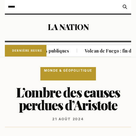
LA NATION
 des protestations publiques
Volcan de Fuego : fin de l'al
|
DERNIÈRE HEURE
MONDE & GÉOPOLITIQUE
L’ombre des causes
perdues d’Aristote
21 AOÛT 2024