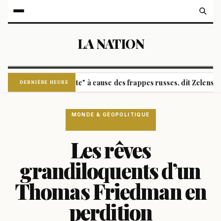
LA NATION
e thermique intacte" à cause des frappes russes, dit Zelensky
|
DERNIÈRE HEURE
MONDE & GÉOPOLITIQUE
Les rêves
grandiloquents d’un
Thomas Friedman en
perdition