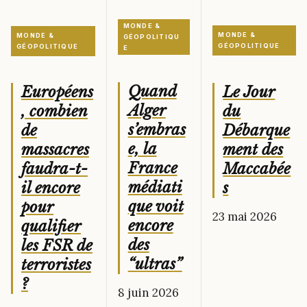
MONDE &
MONDE &
MONDE &
GÉOPOLITIQU
GÉOPOLITIQUE
GÉOPOLITIQUE
E
Quand
Le Jour
Européens
Alger
du
, combien
s’embras
Débarque
de
e, la
ment des
massacres
France
Maccabée
faudra-t-
médiati
s
il encore
que voit
pour
23 mai 2026
encore
qualifier
des
les FSR de
“ultras”
terroristes
?
8 juin 2026