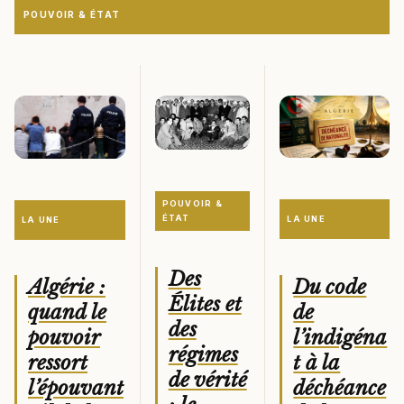
POUVOIR & ÉTAT
POUVOIR &
ÉTAT
LA UNE
LA UNE
Des
Du code
Algérie :
Élites et
de
quand le
des
l’indigéna
pouvoir
régimes
t à la
ressort
de vérité
déchéance
l’épouvant