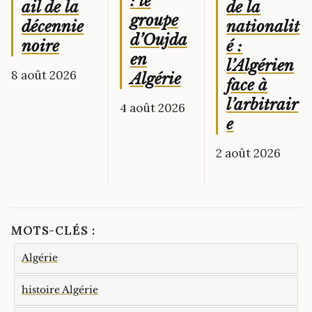
: le
de la
ail de la
groupe
nationalit
décennie
d’Oujda
é :
noire
en
l’Algérien
8 août 2026
Algérie
face à
l’arbitrair
4 août 2026
e
2 août 2026
MOTS-CLÉS :
Algérie
histoire Algérie