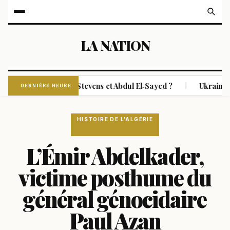
LA NATION
 élu entre Haley Stevens et Abdul El‑Sayed ?
Ukraine : évac
|
DERNIÈRE HEURE
HISTOIRE DE L'ALGÉRIE
L’Émir Abdelkader,
victime posthume du
général génocidaire
Paul Azan