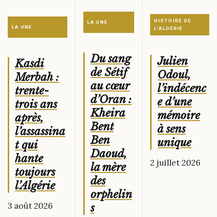
HISTOIRE DE
LA UNE
LA UNE
L'ALGÉRIE
Du sang
Julien
Kasdi
de Sétif
Odoul,
Merbah :
au cœur
l’indécenc
trente-
d’Oran :
e d’une
trois ans
Kheira
mémoire
après,
Bent
à sens
l’assassina
Ben
unique
t qui
Daoud,
hante
2 juillet 2026
la mère
toujours
des
l’Algérie
orphelin
3 août 2026
s