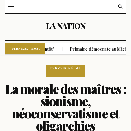
LA NATION
rouvrir "bientôt"
Primaire démocrate au Michigan : un coud
|
DERNIÈRE HEURE
POUVOIR & ÉTAT
La morale des maîtres :
sionisme,
néoconservatisme et
oligarchies