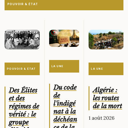
POUVOIR & ÉTAT
LA UNE
LA UNE
POUVOIR & ÉTAT
Du code
Algérie :
Des Élites
de
les routes
et des
l’indigé
de la mort
régimes de
nat à la
vérité : le
1 août 2026
déchéan
groupe
ce de la