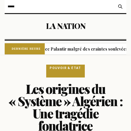
LA NATION
e son contrat avec Palantir malgré des craintes soulevées dans un 
DERNIÈRE HEURE
POUVOIR & ÉTAT
Les origines du
« Système » Algérien :
Une tragédie
fondatrice