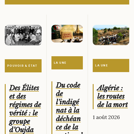
LA UNE
LA UNE
POUVOIR & ÉTAT
Du code
Algérie :
Des Élites
de
les routes
et des
l’indigé
de la mort
régimes de
nat à la
vérité : le
1 août 2026
déchéan
groupe
ce de la
d’Oujda