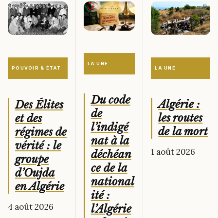
LA UNE
LA UNE
POUVOIR & ÉTAT
Du code
Algérie :
Des Élites
de
les routes
et des
l’indigé
de la mort
régimes de
nat à la
vérité : le
1 août 2026
déchéan
groupe
ce de la
d’Oujda
national
en Algérie
ité :
4 août 2026
l’Algérie