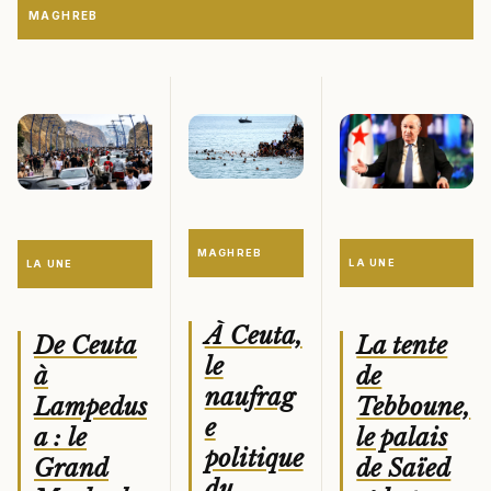
MAGHREB
MAGHREB
LA UNE
LA UNE
À Ceuta,
La tente
De Ceuta
le
de
à
naufrag
Tebboune,
Lampedus
e
le palais
a : le
politique
de Saïed
Grand
du