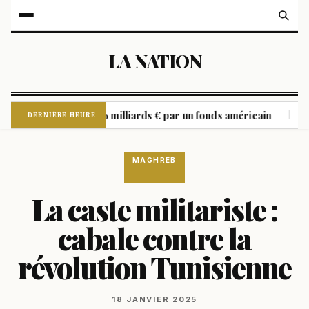
LA NATION
 son rachat à 6,6 milliards € par un fonds américain
Guerre
|
DERNIÈRE HEURE
MAGHREB
La caste militariste :
cabale contre la
révolution Tunisienne
18 JANVIER 2025