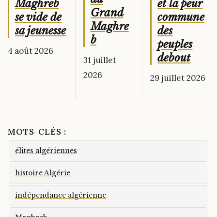
et la peur
Maghreb
Grand
commune
se vide de
Maghre
des
sa jeunesse
b
peuples
4 août 2026
debout
31 juillet
2026
29 juillet 2026
MOTS-CLÉS :
élites algériennes
histoire Algérie
indépendance algérienne