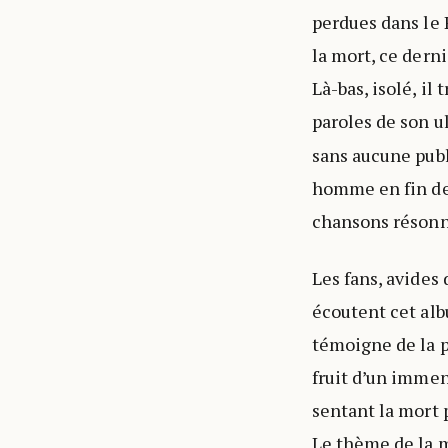
perdues dans le P
la mort, ce derni
Là-bas, isolé, il
paroles de son 
sans aucune publ
homme en fin de 
chansons résonn
Les fans, avides
écoutent cet alb
témoigne de la p
fruit d’un immen
sentant la mort 
Le thème de la m