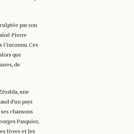
sculptée par son
 aîné Pierre
s l’inconnu. Ces
alors que
sures, de
Zéralda, une
haud d’un pays
s ses chansons
Georges Pasquier,
s livres et les