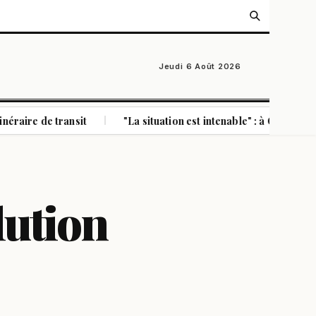
Jeudi 6 Août 2026
 transit
"La situation est intenable" : à Ceuta, un millier d
|
lution