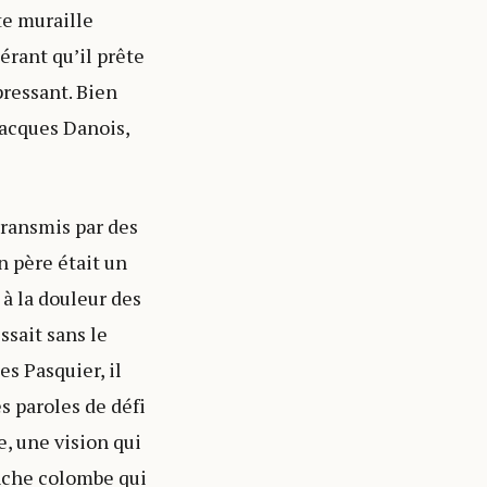
te muraille
érant qu’il prête
pressant. Bien
 Jacques Danois,
transmis par des
n père était un
 à la douleur des
ssait sans le
s Pasquier, il
s paroles de défi
e, une vision qui
anche colombe qui