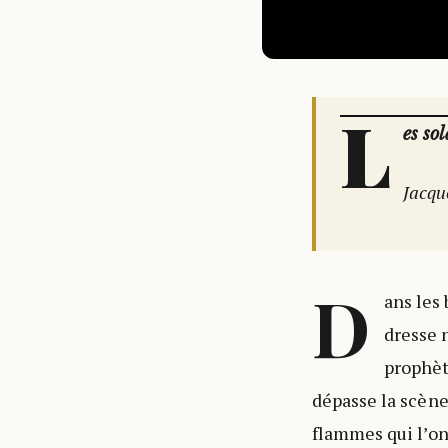
L
es so
Jacqu
D
ans les
dresse
prophèt
dépasse la scène
flammes qui l’ont