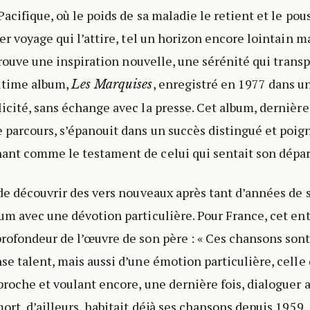
acifique, où le poids de sa maladie le retient et le pou
er voyage qui l’attire, tel un horizon encore lointain ma
 trouve une inspiration nouvelle, une sérénité qui transp
ultime album,
, enregistré en 1977 dans un
Les Marquises
icité, sans échange avec la presse. Cet album, dernière
parcours, s’épanouit dans un succès distingué et poign
ant comme le testament de celui qui sentait son dépar
 de découvrir des vers nouveaux après tant d’années de 
um avec une dévotion particulière. Pour France, cet e
rofondeur de l’œuvre de son père : « Ces chansons sont
se talent, mais aussi d’une émotion particulière, cell
proche et voulant encore, une dernière fois, dialoguer a
ort, d’ailleurs, habitait déjà ses chansons depuis 1959