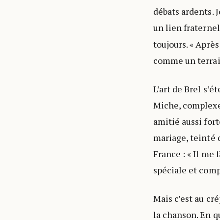
débats ardents. J
un lien fraterne
toujours. « Aprè
comme un terrain
L’art de Brel s’
Miche, complexe 
amitié aussi for
mariage, teinté 
France : « Il me 
spéciale et comp
Mais c’est au cr
la chanson. En qu