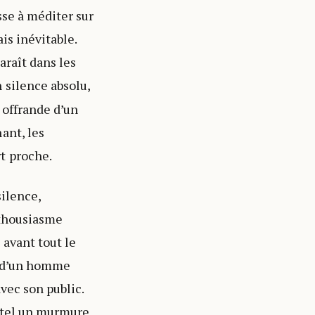
sse à méditer sur
is inévitable.
araît dans les
 silence absolu,
 offrande d’un
ant, les
t proche.
silence,
nthousiasme
 avant tout le
e d’un homme
vec son public.
, tel un murmure