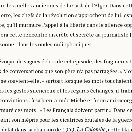
tre les ruelles anciennes de la Casbah d’Alger. Dans cet
erre, les chefs de la révolution s’approchent de lui, esp
tte, qu’il murmure l’appel à la liberté dans le silence op
fiera cette rencontre discrète et secrète au journaliste
résonner dans les ondes radiophoniques.
, évoque de vagues échos de cet épisode, des fragments 
 de conversations que son père n’a pas partagées. « Mo
se souvient-elle, « surtout lorsque les mots touchaient
ns les gestes silencieux et les regards échangés, il trahi
 convictions ; à sa bien-aimée Miche et à son ami George
muré ces mots : « Les Français doivent partir ». Dans ce
peint son mépris pour les cicatrices brutales de la guerr
 éclat dans sa chanson de 1959,
, cette bl
La Colombe