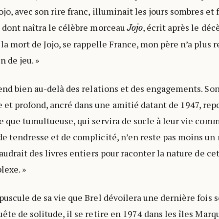
ojo, avec son rire franc, illuminait les jours sombres et 
l dont naîtra le célèbre morceau
, écrit après le dé
Jojo
s la mort de Jojo, se rappelle France, mon père n’a plus
 de jeu. »
étend bien au-delà des relations et des engagements. So
et profond, ancré dans une amitié datant de 1947, rep
te que tumultueuse, qui servira de socle à leur vie com
de tendresse et de complicité, n’en reste pas moins un
faudrait des livres entiers pour raconter la nature de ce
lexe. »
épuscule de sa vie que Brel dévoilera une dernière fois 
ête de solitude, il se retire en 1974 dans les îles Marqu