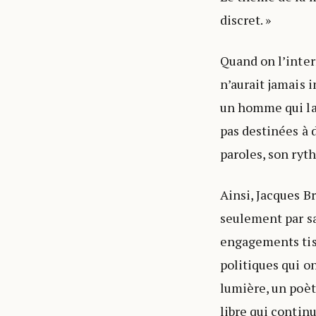
discret. »
Quand on l’inter
n’aurait jamais 
un homme qui la
pas destinées à d
paroles, son ryt
Ainsi, Jacques B
seulement par sa
engagements tiss
politiques qui o
lumière, un poèt
libre qui contin