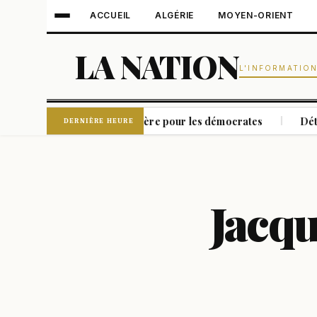
ACCUEIL
ALGÉRIE
MOYEN-ORIENT
LA NATION
L'INFORMATIO
e à un moment charnière pour les démocrates
Détroit d'Ormu
|
DERNIÈRE HEURE
Jacqu