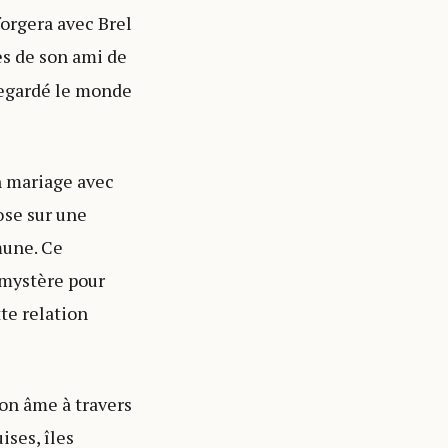
forgera avec Brel
cès de son ami de
 regardé le monde
n mariage avec
ose sur une
mune. Ce
 mystère pour
tte relation
son âme à travers
ises, îles