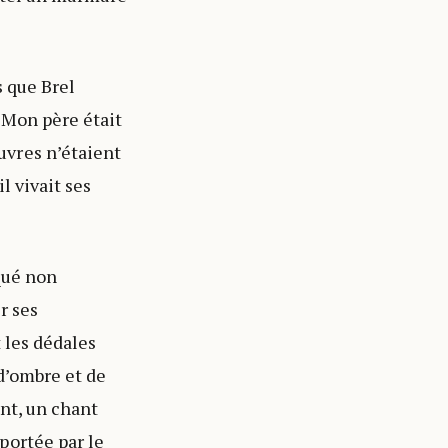
s que Brel
 Mon père était
uvres n’étaient
il vivait ses
rqué non
r ses
 les dédales
d’ombre et de
nt, un chant
portée par le