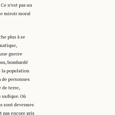
 Ce n’est pas un
le miroir moral
che plus à se
ématique,
 une guerre
sons, bombardé
é la population
on de personnes
 de terre,
 sadique. Où
ons sont devenues
t pas encore pris