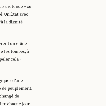
de « retenue » ou
pé. Un État avec
’à la dignité
vrent un crâne
e les tombes, à
peler cela «
giques d’une
me de peuplement.
 changé de
ler, chaque jour,