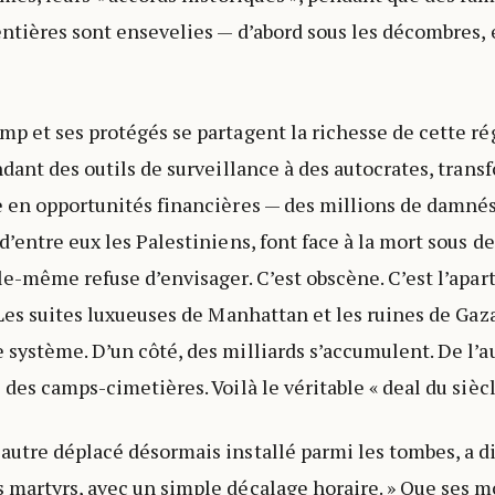
ntières sont ensevelies — d’abord sous les décombres, 
p et ses protégés se partagent la richesse de cette ré
ndant des outils de surveillance à des autocrates, trans
 en opportunités financières — des millions de damnés 
d’entre eux les Palestiniens, font face à la mort sous d
le-même refuse d’envisager. C’est obscène. C’est l’apar
 Les suites luxueuses de Manhattan et les ruines de Gaz
système. D’un côté, des milliards s’accumulent. De l’a
des camps-cimetières. Voilà le véritable « deal du siècl
utre déplacé désormais installé parmi les tombes, a di
martyrs, avec un simple décalage horaire. » Que ses m