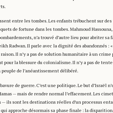
ts.
issent entre les tombes. Les enfants trébuchent sur des 
piquets de fortune dans les tombes. Mahmoud Hassouna,
bombardements, n’a trouvé d’autre lieu pour abriter sa f
kh Radwan. Il parle avec la dignité des abandonnés : « I
a raison. Il n’y a pas de solution humanitaire à un crime p
 pour la blessure du colonialisme. Il n’y a pas de tente
 peuple de l’anéantissement délibéré.
bavure de guerre. C’est une politique. Le but d’Israël n’
 Hamas — mais de rendre normal l’effacement. Les cimet
 — ils sont les destinations réelles d’un processus ent
 qui approche désormais sa phase finale : la disparition