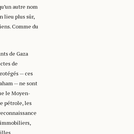
 qu’un autre nom
 lieu plus sûr,
iniens. Comme du
ants de Gaza
ectes de
protégés — ces
braham — ne sont
que le Moyen-
e pétrole, les
 reconnaissance
s immobiliers,
illes