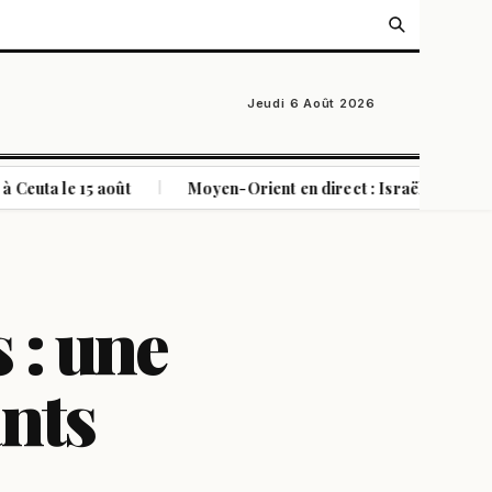
Jeudi 6 Août 2026
5 août
Moyen-Orient en direct : Israël accusé de "crime de 
|
 : une
ants