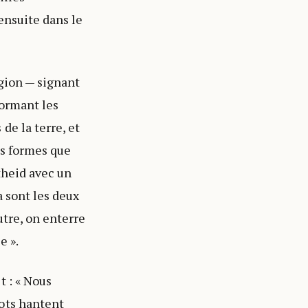
ensuite dans le
gion — signant
formant les
de la terre, et
es formes que
theid avec un
a sont les deux
utre, on enterre
e ».
t : « Nous
ots hantent