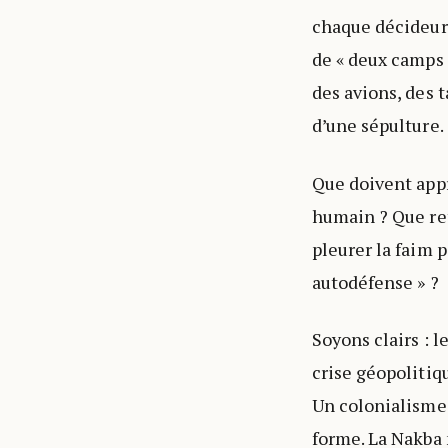
chaque décideur 
de « deux camps »
des avions, des t
d’une sépulture.
Que doivent appr
humain ? Que ret
pleurer la faim p
autodéfense » ?
Soyons clairs : 
crise géopolitiq
Un colonialisme 
forme. La Nakba n