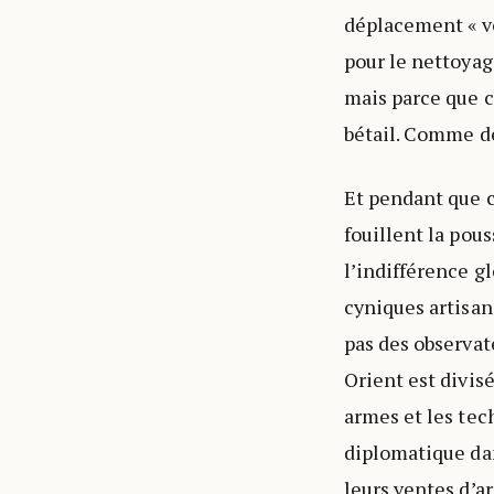
déplacement « vo
pour le nettoyage
mais parce que c
bétail. Comme d
Et pendant que c
fouillent la pous
l’indifférence g
cyniques artisan
pas des observate
Orient est divis
armes et les tec
diplomatique dans
leurs ventes d’a