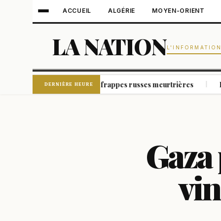
ACCUEIL
ALGÉRIE
MOYEN-ORIENT
LA NATION
L'INFORMATIO
umy visées par des frappes russes meurtrières
Les autorité
|
DERNIÈRE HEURE
Gaza 
vin