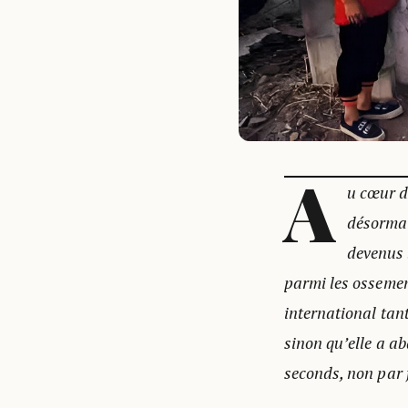
A
u cœur d
désormai
devenus 
parmi les ossement
international tant
sinon qu’elle a ab
seconds, non par f