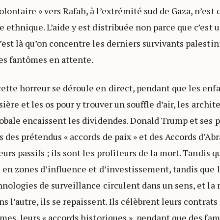
lontaire » vers Rafah, à l’extrémité sud de Gaza, n’est
 ethnique. L’aide y est distribuée non parce que c’est un
’est là qu’on concentre les derniers survivants palest
es fantômes en attente.
ette horreur se déroule en direct, pendant que les enf
sière et les os pour y trouver un souffle d’air, les archit
lobale encaissent les dividendes. Donald Trump et ses 
s des prétendus « accords de paix » et des Accords d’A
urs passifs ; ils sont les profiteurs de la mort. Tandis 
é en zones d’influence et d’investissement, tandis que l
hnologies de surveillance circulent dans un sens, et la
 l’autre, ils se repaissent. Ils célèbrent leurs contrat
rmes, leurs « accords historiques », pendant que des fam