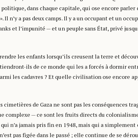
politique, dans chaque capitale, qui ose encore parler 
. Il n’y a pas deux camps. Il y a un occupant et un occu
anks et l’impunité — et un peuple sans État, privé jusqu
endre les enfants lorsqu’ils creusent la terre et décou
iendront-ils de ce monde qui les a forcés à dormir entr
armi les cadavres ? Et quelle civilisation ose encore ap
les cimetières de Gaza ne sont pas les conséquences tra
ue complexe — ce sont les fruits directs du colonialis
qui n’a jamais pris fin en 1948, mais qui a simplement
’est pas figée dans le passé ; elle continue de se dérou