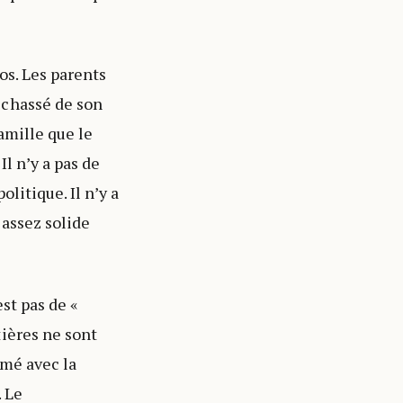
os. Les parents
 chassé de son
amille que le
l n’y a pas de
olitique. Il n’y a
 assez solide
est pas de «
ières ne sont
amé avec la
. Le