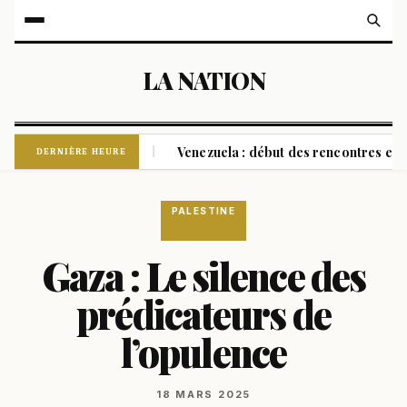
LA NATION
 drones ukrainiens
Venezuela : début des rencontres entre p
|
DERNIÈRE HEURE
PALESTINE
Gaza : Le silence des
prédicateurs de
l’opulence
18 MARS 2025