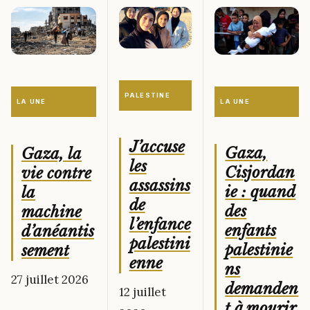
PALESTINE
LA UNE
LA UNE
J’accuse
Gaza,
Gaza, la
les
Cisjordan
vie contre
assassins
ie : quand
la
de
des
machine
l’enfance
enfants
d’anéantis
palestini
palestinie
sement
enne
ns
27 juillet 2026
demanden
12 juillet
t à mourir