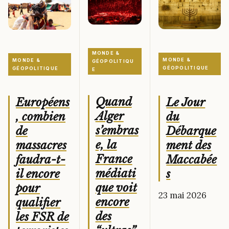
MONDE &
MONDE &
MONDE &
GÉOPOLITIQU
GÉOPOLITIQUE
GÉOPOLITIQUE
E
Quand
Le Jour
Européens
Alger
du
, combien
s’embras
Débarque
de
e, la
ment des
massacres
France
Maccabée
faudra-t-
médiati
s
il encore
que voit
pour
23 mai 2026
encore
qualifier
des
les FSR de