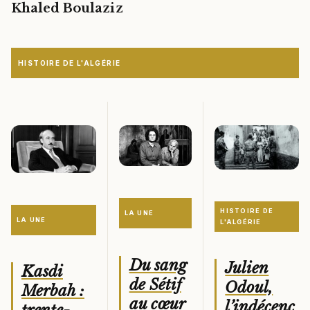
Khaled Boulaziz
HISTOIRE DE L'ALGÉRIE
HISTOIRE DE
LA UNE
LA UNE
L'ALGÉRIE
Du sang
Julien
Kasdi
de Sétif
Odoul,
Merbah :
au cœur
l’indécenc