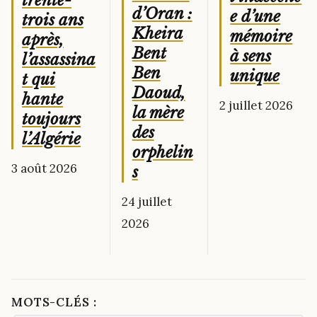
trente-
d’Oran :
e d’une
trois ans
Kheira
mémoire
après,
Bent
à sens
l’assassina
Ben
unique
t qui
Daoud,
hante
2 juillet 2026
la mère
toujours
des
l’Algérie
orphelin
3 août 2026
s
24 juillet
2026
MOTS-CLÉS :