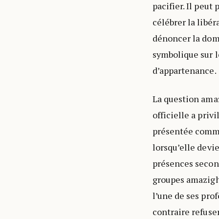
pacifier. Il peut
célébrer la libér
dénoncer la domi
symbolique sur l
d’appartenance.
La question amaz
officielle a priv
présentée comme 
lorsqu’elle devi
présences second
groupes amazighs
l’une de ses pro
contraire refuser