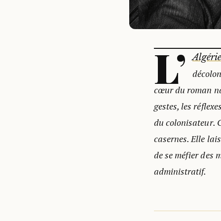
L’
Algéri
décolon
cœur du roman nat
gestes, les réflex
du colonisateur. C
casernes. Elle la
de se méfier des 
administratif.