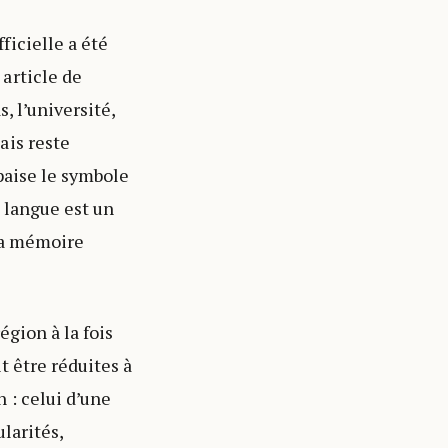
icielle a été
article de
s, l’université,
ais reste
paise le symbole
a langue est un
 la mémoire
gion à la fois
t être réduites à
 : celui d’une
larités,