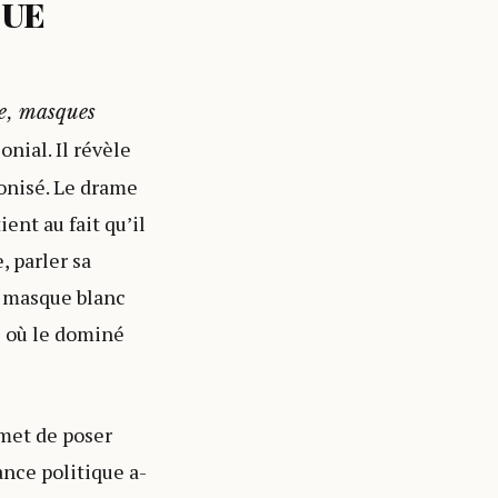
NUE
e, masques
nial. Il révèle
lonisé. Le drame
ent au fait qu’il
, parler sa
e masque blanc
t où le dominé
rmet de poser
ance politique a-