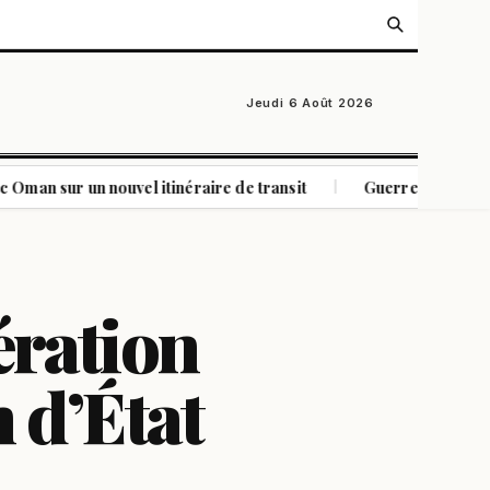
Jeudi 6 Août 2026
n nouvel itinéraire de transit
Guerre en Ukraine : frappes 
|
ération
n d’État