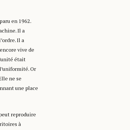
paru en 1962.
chine. Il a
ordre. Il a
 encore vive de
unité était
l’uniformité. Or
Elle ne se
onnant une place
 peut reproduire
itoires à