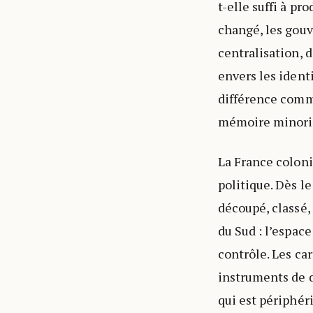
t-elle suffi à p
changé, les gouv
centralisation, 
envers les ident
différence comm
mémoire minorit
La France coloni
politique. Dès le
découpé, classé, 
du Sud : l’espac
contrôle. Les car
instruments de d
qui est périphér