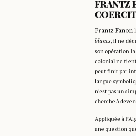
FRANTZ 
COERCIT
l
Frantz Fanon
, il ne dé
blancs
son opération la 
colonial ne tient
peut finir par in
langue symboliqu
n’est pas un sim
cherche à deveni
Appliquée à l’Al
une question que