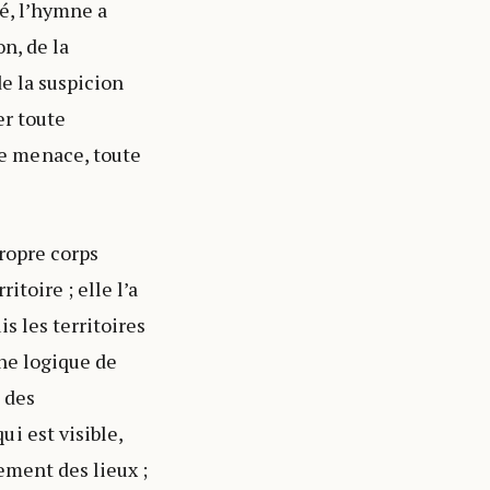
gé, l’hymne a
n, de la
de la suspicion
er toute
e menace, toute
ropre corps
itoire ; elle l’a
s les territoires
une logique de
 des
i est visible,
ement des lieux ;