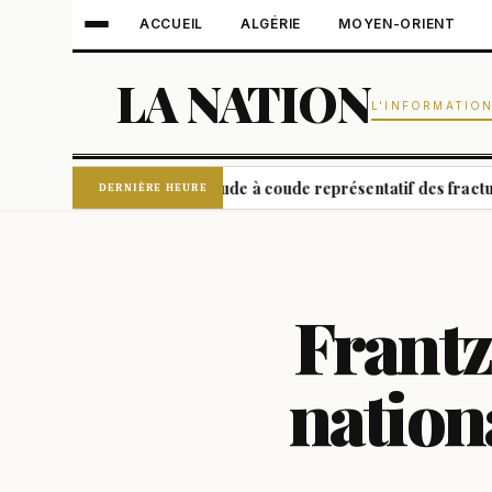
ACCUEIL
ALGÉRIE
MOYEN-ORIENT
LA NATION
L'INFORMATIO
 Michigan : un coude à coude représentatif des fractures du part
DERNIÈRE HEURE
Frantz
nationa