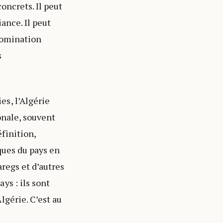
concrets. Il peut
ance. Il peut
domination
s
s, l’Algérie
onale, souvent
finition,
ques du pays en
regs et d’autres
ys : ils sont
lgérie. C’est au