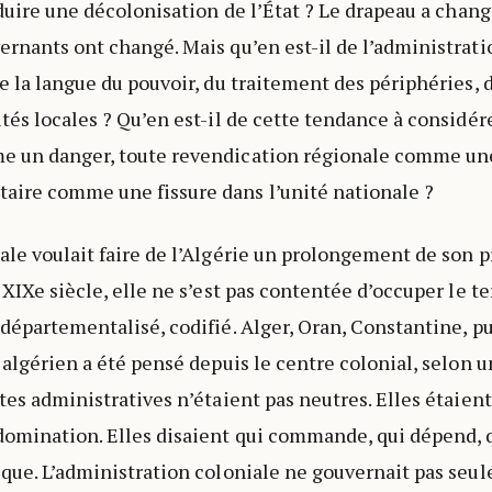
roduire une décolonisation de l’État ? Le drapeau a chan
ernants ont changé. Mais qu’en est-il de l’administratio
de la langue du pouvoir, du traitement des périphéries, 
ités locales ? Qu’en est-il de cette tendance à considér
e un danger, toute revendication régionale comme un
aire comme une fissure dans l’unité nationale ?
ale voulait faire de l’Algérie un prolongement de son p
 XIXe siècle, elle ne s’est pas contentée d’occuper le terr
départementalisé, codifié. Alger, Oran, Constantine, pui
e algérien a été pensé depuis le centre colonial, selon 
tes administratives n’étaient pas neutres. Elles étaient
omination. Elles disaient qui commande, qui dépend, qu
ique. L’administration coloniale ne gouvernait pas seul