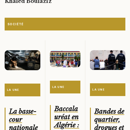
Khaled Boulaziz
SOCIÉTÉ
LA UNE
LA UNE
LA UNE
Baccala
Bandes de
La basse-
uréat en
quartier,
cour
Algérie :
drogues et
nationale