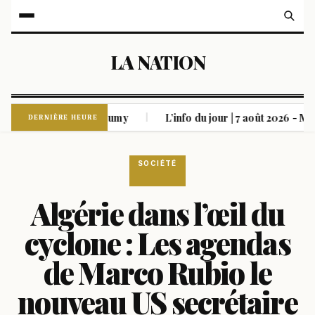
LA NATION
ons de Kharkiv et Soumy
L’info du jour | 7 août 2026 - Matin
|
DERNIÈRE HEURE
SOCIÉTÉ
Algérie dans l’œil du
cyclone : Les agendas
de Marco Rubio le
nouveau US secrétaire