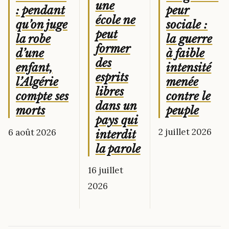
une
peur
: pendant
école ne
sociale :
qu’on juge
peut
la guerre
la robe
former
à faible
d’une
des
intensité
enfant,
esprits
menée
l’Algérie
libres
contre le
compte ses
dans un
peuple
morts
pays qui
2 juillet 2026
6 août 2026
interdit
la parole
16 juillet
2026